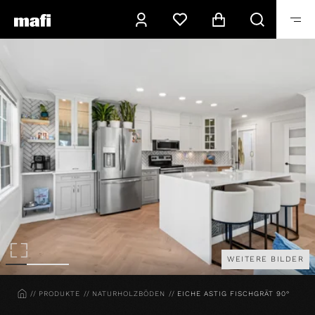
WEITERE BILDER
HOME
PRODUKTE
NATURHOLZBÖDEN
EICHE ASTIG FISCHGRÄT 90°