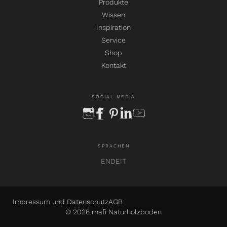
Produkte
Wissen
Inspiration
Service
Shop
Kontakt
SOCIAL MEDIA
instagram
facebook
pinterest
linkedin
youtube
SPRACHEN
EN
DE
IT
Impressum und Datenschutz
AGB
© 2026 mafi Naturholzboden