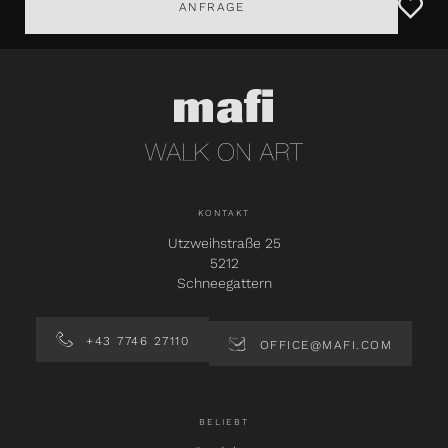
ANFRAGE
KONTAKT
Utzweihstraße 25
5212
Schneegattern
+43 7746 27110
OFFICE@MAFI.COM
BELIEBT