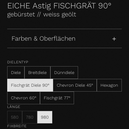
EICHE Astig FISCHGRÄT 90°
gebürstet // weiss geölt
Farben & Oberflächen
DIELENTYP
Diele
Breitdiele
Dünndiele
Fischgrät Diele 90°
Chevron Diele 45°
Hexagon
Chevron 60°
Fischgrät 77°
LÄNGE
580
780
980
FIXBREITE