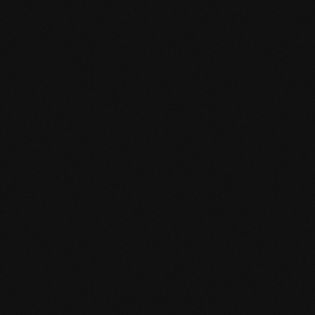
mafi Declare Label red list free.pdf
HPD Zertifikat.pdf
EN MAS certified green.pdf
mafi Living Product Challenge.pdf