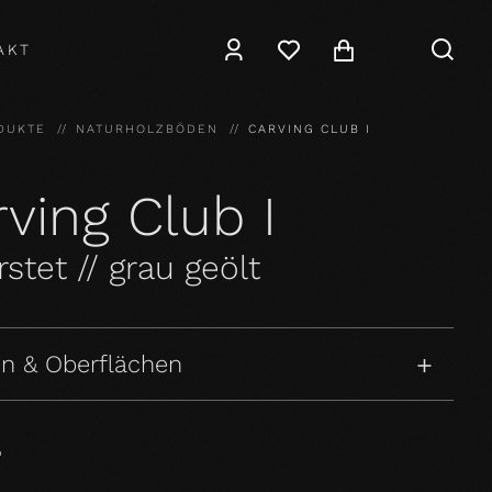
AKT
DUKTE
NATURHOLZBÖDEN
CARVING CLUB I
ving Club I
stet // grau geölt
n & Oberflächen
P