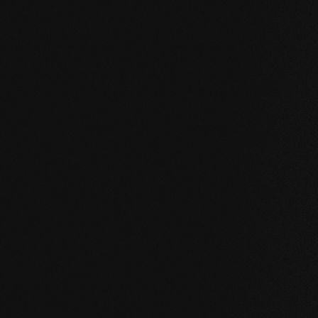
KOMPROMISSLOS UND FÜR ALLE UNSERE PRODU
Unsere Kernwert
STABILITÄT
: unser symmetrischer Dielenaufba
des Holzes enorm. Großformatige Dielen, Ver
Badezimmer sind problemlos möglich.
NATÜRLICHKEIT
: Optik aber vor allem Geruc
unverfälscht. Mit unserer evolutionären Oberf
Holz.
GESUNDHEIT
: Wir verzichten nicht nur auf u