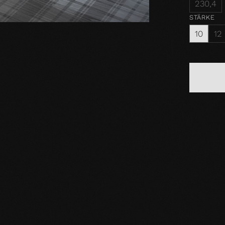
230,4
STÄRKE
10
12