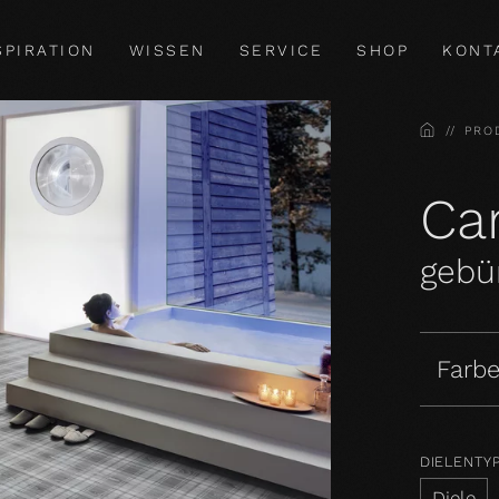
SPIRATION
WISSEN
SERVICE
SHOP
KONT
HOME
PRO
Car
gebür
Farbe
DIELENTY
Diele