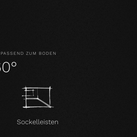
gar aktiv das Raumklima und wirken
 PASSEND ZUM BODEN
60°
Sockelleisten