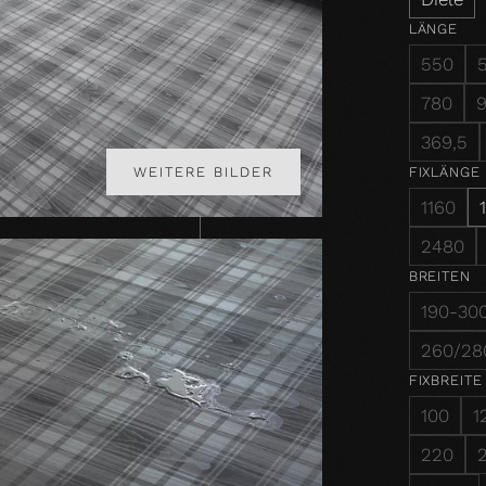
LÄNGE
550
780
369,5
FIXLÄNGE
WEITERE BILDER
1160
2480
BREITEN
190-30
260/28
FIXBREITE
100
1
220