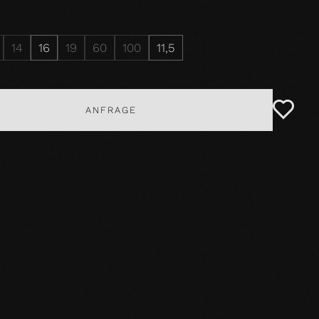
14
16
19
60
100
11,5
ANFRAGE