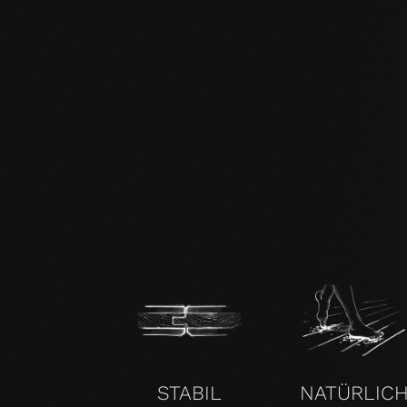
DE mafi 360° Infoblatt.pdf
mafi Naturholzboden Buche SHI-
Produktpass.pdf
STABIL
NATÜRLIC