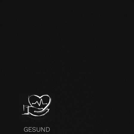
H
GESUND