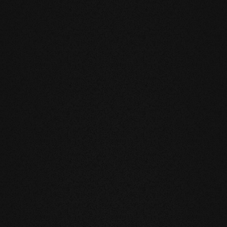
KTE GÜLTIG
e
u verringert die natürliche Bewegung
legung auf Fußbodenheizung oder im
h und Gefühl unsere Produkte sind
läche leben und laufen Sie auf echtem
nnötige und vor allem unnatürliche