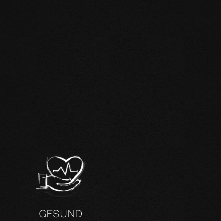
H
GESUND