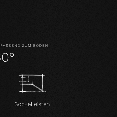
gar aktiv das Raumklima und wirken
 PASSEND ZUM BODEN
60°
Sockelleisten