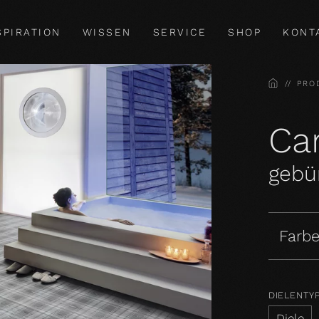
SPIRATION
WISSEN
SERVICE
SHOP
KONT
HOME
PRO
Car
gebür
Farbe
DIELENTY
Diele