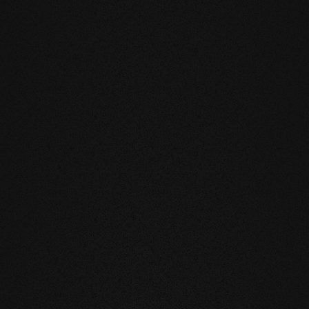
KTE GÜLTIG
e
u verringert die natürliche Bewegung
legung auf Fußbodenheizung oder im
h und Gefühl unsere Produkte sind
läche leben und laufen Sie auf echtem
nnötige und vor allem unnatürliche