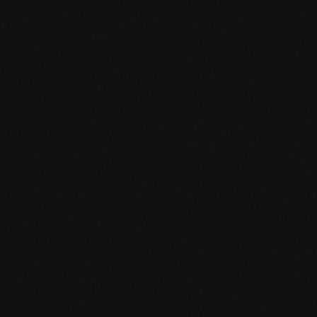
mafi Declare Label red list free.pdf
HPD Zertifikat.pdf
EN MAS certified green.pdf
mafi Living Product Challenge.pdf