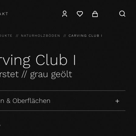
AKT
DUKTE
NATURHOLZBÖDEN
CARVING CLUB I
ving Club I
stet // grau geölt
n & Oberflächen
P