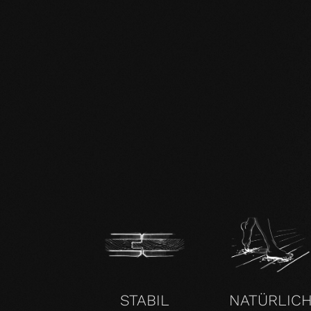
DE mafi 360° Infoblatt.pdf
mafi Naturholzboden Buche SHI-
Produktpass.pdf
STABIL
NATÜRLIC