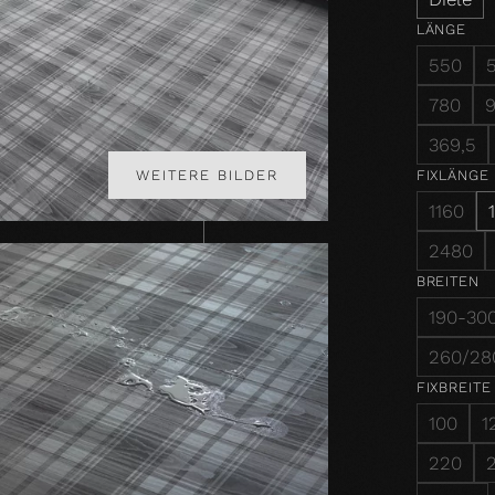
LÄNGE
550
780
369,5
FIXLÄNGE
WEITERE BILDER
1160
2480
BREITEN
190-30
260/28
FIXBREITE
100
1
220