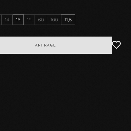
14
16
19
60
100
11,5
ANFRAGE