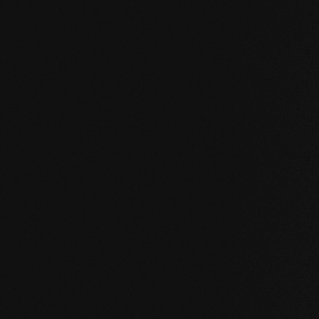
KOMPROMISSLOS UND FÜR ALLE UNSERE PRODU
Unsere Kernwert
STABILITÄT
: unser symmetrischer Dielenaufba
des Holzes enorm. Großformatige Dielen, Ver
Badezimmer sind problemlos möglich.
NATÜRLICHKEIT
: Optik aber vor allem Geruc
unverfälscht. Mit unserer evolutionären Oberf
Holz.
GESUNDHEIT
: Wir verzichten nicht nur auf u