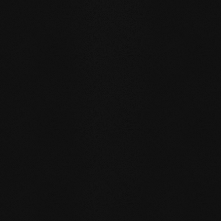
Ein Boden für Generationen
Unsere Naturholzböden sind für einen nachhaltigen,
zukunftsträchtigen Alltag geschaffen.
WASSERRESISTENZ
:
Die Dielen können größere Mengen
Wasser aufnehmen als üblich, indem sie durch die
offenporige Oberfläche einen aktiven
Feuchtigkeitsaustausch mit der Raumluft pflegen.
EIGENREGENERATION
: Durch unsere Seifenpflege
rückgefettete Böden regenerieren viele kleine
Gebrauchsspuren von selbst – einfach durch die
Feuchtpflege im Alltag.
REPARIERBAR
: anders als bei versiegelten Oberflächen
lassen sich betroffene Stellen lokal reparieren ohne die
gesamte Fläche neu behandeln zu müssen.