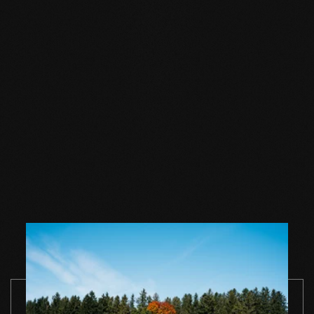
PASSEND ZUM GEWÄHLTEN BODEN
Zubehör
Holzbodenseife
Holzbodenseife
Holzbodense
natur 1,0 l
natur 2,5 l
natur 5,0 l
Einzelgebinde
Einzelgebinde
Einzelgebin
ZUM PRODUKT
ZUM PRODUKT
ZUM PRODUK