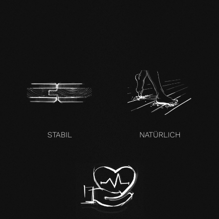
mafi Naturholzboden
Buche SHI-
Produktpass.pdf
STABIL
NATÜRLICH