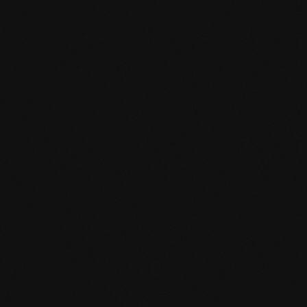
mafi Declare Label red
list free.pdf
HPD Zertifikat.pdf
EN MAS certified
green.pdf
mafi Living Product
Challenge.pdf
DE mafi 360°
Infoblatt.pdf