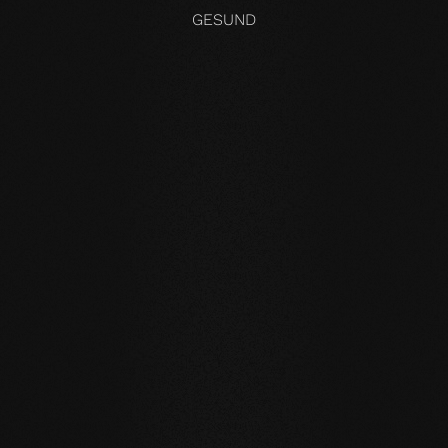
GESUND
KOMPROMISSLOS UND FÜR ALLE UNSERE PRODUKTE GÜLTIG
Unsere Kernwerte
STABILITÄT
: unser symmetrischer Dielenaufbau
verringert die natürliche Bewegung des Holzes enorm.
Großformatige Dielen, Verlegung auf Fußbodenheizung
oder im Badezimmer sind problemlos möglich.
NATÜRLICHKEIT
: Optik aber vor allem Geruch und
Gefühl unsere Produkte sind unverfälscht. Mit unserer
evolutionären Oberfläche leben und laufen Sie auf
echtem Holz.
GESUNDHEIT
: Wir verzichten nicht nur auf unnötige und
vor allem unnatürliche Inhaltsstoffe. Unsere Produkte
verbessern sogar aktiv das Raumklima und wirken damit
gesundheitsfördernd.