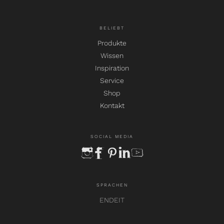
BELIEBT
Produkte
Wissen
Inspiration
Service
Shop
Kontakt
SOCIAL MEDIA
instagram
facebook
pinterest
linkedin
youtube
SPRACHEN
EN
DE
IT