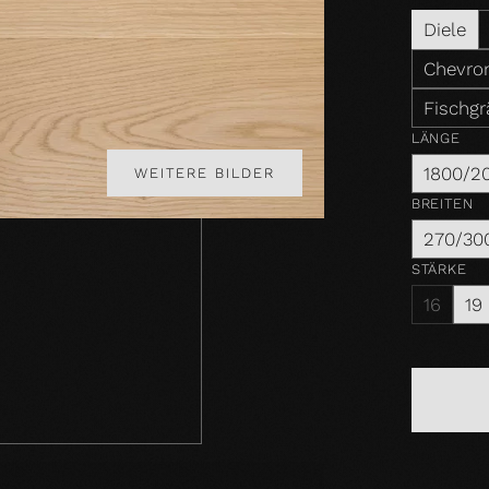
Diele
Chevron
Fischgr
LÄNGE
1800/2
WEITERE BILDER
BREITEN
270/30
STÄRKE
16
19