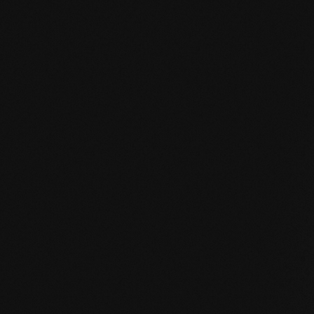
EN MAS certified green.pdf
mafi Living Product Challenge.pdf
DE FSC Zertifikat.pdf
DE mafi 360° Infoblatt.pdf
mafi Naturholzboden Eiche SHI-
Produktpass.pdf