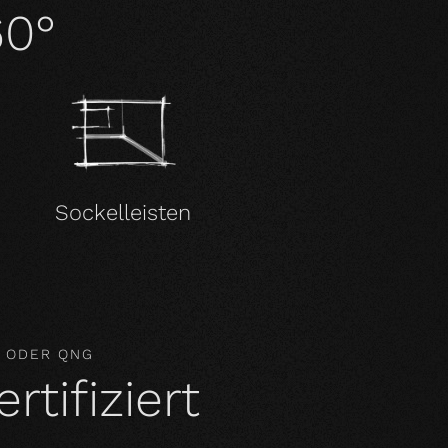
60°
Sockelleisten
M ODER QNG
tifiziert