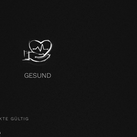
H
GESUND
KTE GÜLTIG
e