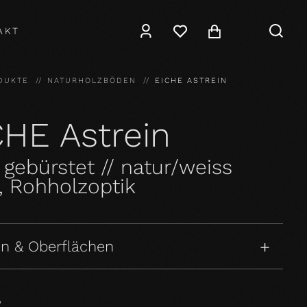
AKT
DUKTE
NATURHOLZBÖDEN
EICHE ASTREIN
CHE Astrein
 gebürstet // natur/weiss
, Rohholzoptik
n & Oberflächen
P