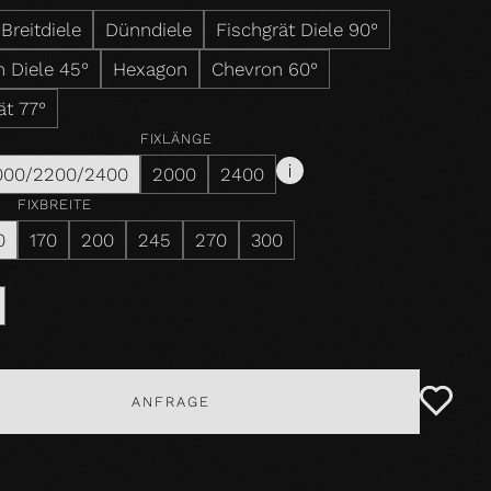
Breitdiele
Dünndiele
Fischgrät Diele 90°
 Diele 45°
Hexagon
Chevron 60°
ät 77°
FIXLÄNGE
000/2200/2400
2000
2400
FIXBREITE
0
170
200
245
270
300
ANFRAGE