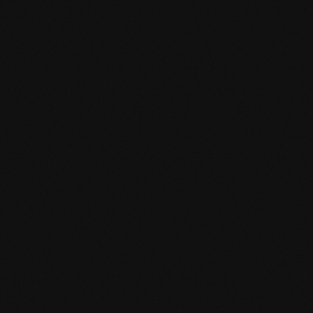
mafi Declare Label red list free.pdf
HPD Zertifikat.pdf