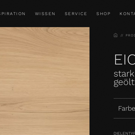
SPIRATION
WISSEN
SERVICE
SHOP
KONT
HOME
PRO
EI
stark
geölt
Farbe
DIELENTY