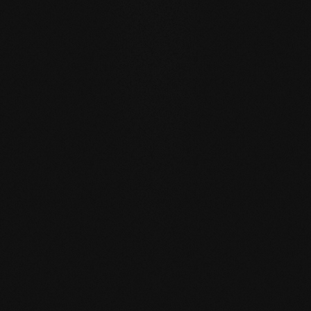
rückgefettete Böden regenerieren viele kleine
Gebrauchsspuren von selbst – einfach durch die
Feuchtpflege im Alltag.
REPARIERBAR
: anders als bei versiegelten Oberflächen
lassen sich betroffene Stellen lokal reparieren ohne die
gesamte Fläche neu behandeln zu müssen.
PASSEND ZUM GEWÄHLTEN BODEN
Zubehör
Holzbodenseife
Holzbodenseife
Holzbodense
natur 1,0 l
natur 2,5 l
natur 5,0 l
Einzelgebinde
Einzelgebinde
Einzelgebin
ZUM PRODUKT
ZUM PRODUKT
ZUM PRODUK