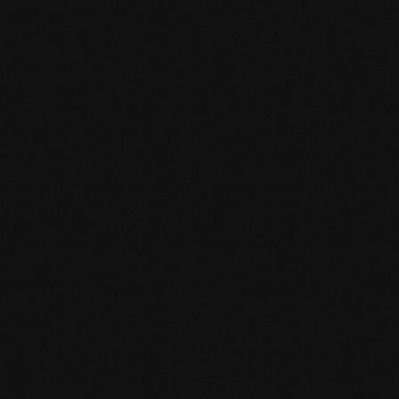
Produktspezifikation
mafi Declare Label red
list free.pdf
HPD Zertifikat.pdf