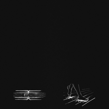
EN MAS certified
green.pdf
mafi Living Product
Challenge.pdf
DE mafi 360°
Infoblatt.pdf
mafi Naturholzboden
Buche SHI-
Produktpass.pdf