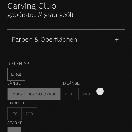
Carving Club I
gebürstet // grau geölt
Farben & Oberflächen
DIELENTYP
Diele
LÄNGE
FIXLÄNGE
1800/2000/2200/2400
2000
2400
FIXBREITE
170
200
STÄRKE