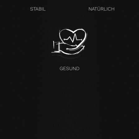
STABIL
NATÜRLICH
GESUND
KOMPROMISSLOS UND FÜR ALLE UNSERE PRODUKTE GÜLTIG
Unsere Kernwerte
STABILITÄT
: unser symmetrischer Dielenaufbau
verringert die natürliche Bewegung des Holzes enorm.
Großformatige Dielen, Verlegung auf Fußbodenheizung
oder im Badezimmer sind problemlos möglich.