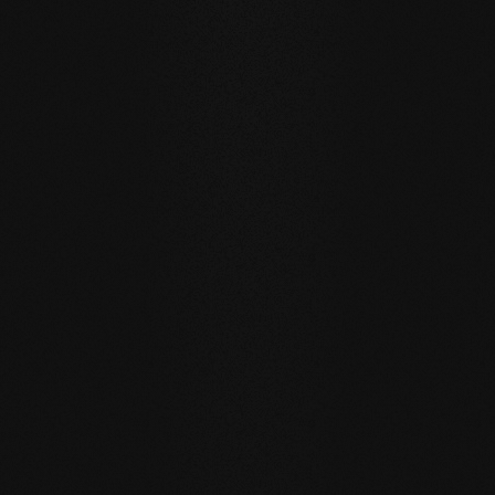
Privat
Privat
Carving Club I
Carving Clu
LANGLEBIGKEIT UND RESISTENZ
Ein Boden für Generationen
Unsere Naturholzböden sind für einen nachhaltigen,
zukunftsträchtigen Alltag geschaffen.
WASSERRESISTENZ
:
Die Dielen können größere Mengen
Wasser aufnehmen als üblich, indem sie durch die
offenporige Oberfläche einen aktiven
Feuchtigkeitsaustausch mit der Raumluft pflegen.
EIGENREGENERATION
: Durch unsere Seifenpflege