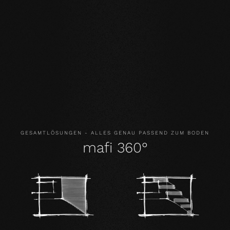
NATÜRLICHKEIT
: Optik aber vor allem Geruch und
Gefühl unsere Produkte sind unverfälscht. Mit unserer
evolutionären Oberfläche leben und laufen Sie auf
echtem Holz.
GESUNDHEIT
: Wir verzichten nicht nur auf unnötige und
vor allem unnatürliche Inhaltsstoffe. Unsere Produkte
verbessern sogar aktiv das Raumklima und wirken damit
gesundheitsfördernd.
GESAMTLÖSUNGEN - ALLES GENAU PASSEND ZUM BODEN
mafi 360°