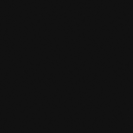
mafi Declare Label red list free.pdf
HPD Zertifikat.pdf
EN MAS certified green.pdf
mafi Living Product Challenge.pdf