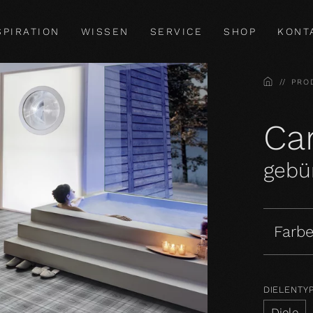
SPIRATION
WISSEN
SERVICE
SHOP
KONT
HOME
PRO
Car
gebür
Farbe
DIELENTY
Diele