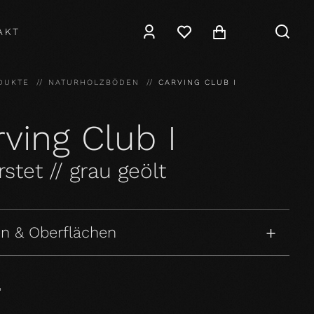
AKT
DUKTE
NATURHOLZBÖDEN
CARVING CLUB I
ving Club I
stet // grau geölt
n & Oberflächen
P