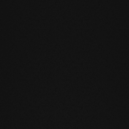
KTE GÜLTIG
e
u verringert die natürliche Bewegung
legung auf Fußbodenheizung oder im
h und Gefühl unsere Produkte sind
läche leben und laufen Sie auf echtem
nnötige und vor allem unnatürliche