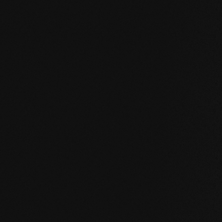
KOMPROMISSLOS UND FÜR ALLE UNSERE PRODU
Unsere Kernwert
STABILITÄT
: unser symmetrischer Dielenaufba
des Holzes enorm. Großformatige Dielen, Ver
Badezimmer sind problemlos möglich.
NATÜRLICHKEIT
: Optik aber vor allem Geruc
unverfälscht. Mit unserer evolutionären Oberf
Holz.
GESUNDHEIT
: Wir verzichten nicht nur auf u