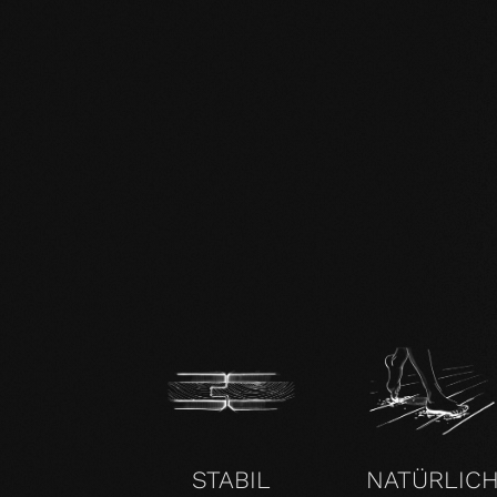
DE mafi 360° Infoblatt.pdf
mafi Naturholzboden Buche SHI-
Produktpass.pdf
STABIL
NATÜRLIC