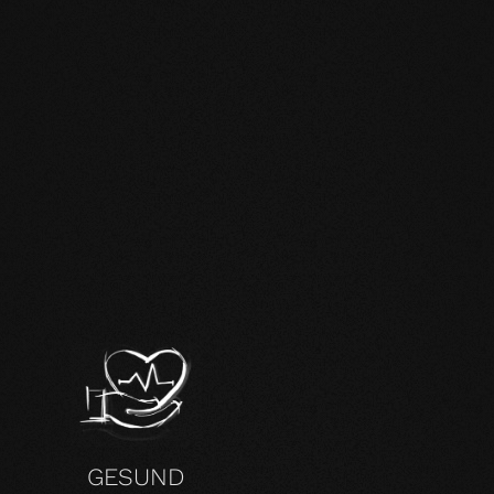
H
GESUND