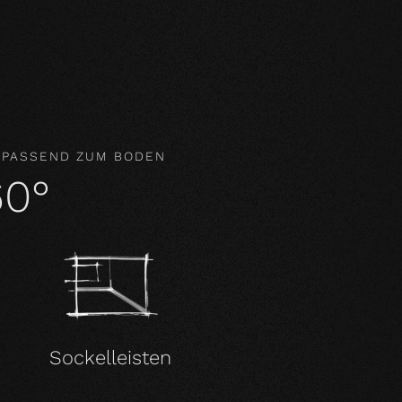
gar aktiv das Raumklima und wirken
 PASSEND ZUM BODEN
60°
Sockelleisten