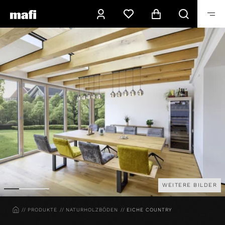
WEITERE BILDER
HOME
PRODUKTE
NATURHOLZBÖDEN
EICHE COUNTRY