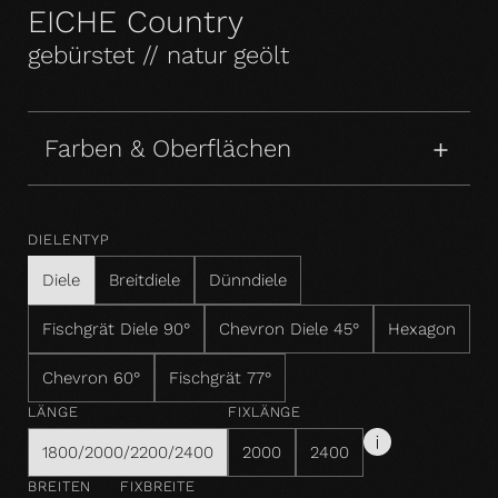
EICHE Country
gebürstet // natur geölt
Farben & Oberflächen
DIELENTYP
Diele
Breitdiele
Dünndiele
Fischgrät Diele 90°
Chevron Diele 45°
Hexagon
Chevron 60°
Fischgrät 77°
LÄNGE
FIXLÄNGE
1800/2000/2200/2400
2000
2400
BREITEN
FIXBREITE