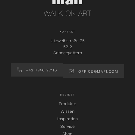
KONTAKT
Utzweihstraße 25
5212
Schneegattern
+43 7746 27110
OFFICE@MAFI.COM
BELIEBT
Produkte
Wissen
Inspiration
Service
Shop