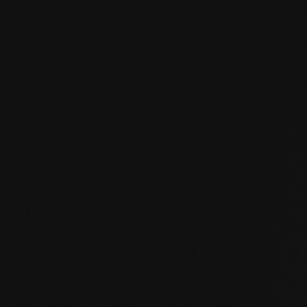
EN MAS certified green.pdf
mafi Living Product Challenge.pdf
DE FSC Zertifikat.pdf
DE mafi 360° Infoblatt.pdf
mafi Naturholzboden Eiche SHI-
Produktpass.pdf