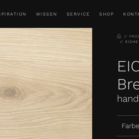
SPIRATION
WISSEN
SERVICE
SHOP
KONT
HOME
PRO
EICHE
EI
Bre
handg
Farbe