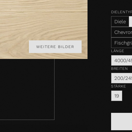
DIELENTY
Diele
Chevron
Fischgr
WEITERE BILDER
LÄNGE
4000/4
BREITEN
200/24
STÄRKE
19