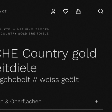
AKT
DUKTE
NATURHOLZBÖDEN
 COUNTRY GOLD BREITDIELE
CHE Country gold
itdiele
ehobelt // weiss geölt
n & Oberflächen