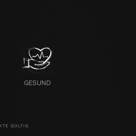
H
GESUND
KTE GÜLTIG