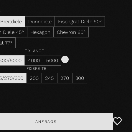
P
Breitdiele
Dünndiele
Fischgrät Diele 90°
 Diele 45°
Hexagon
Chevron 60°
ät 77°
FIXLÄNGE
500/5000
4000
5000
FIXBREITE
5/270/300
200
245
270
300
ANFRAGE