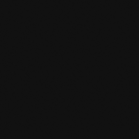
Produktspezifikation
mafi Declare Label red list free.pdf
HPD Zertifikat.pdf