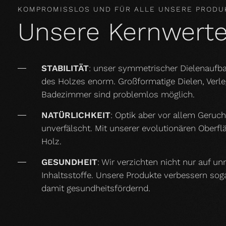
KOMPROMISSLOS UND FÜR ALLE UNSERE PRODU
Unsere Kernwert
STABILITÄT
: unser symmetrischer Dielenaufba
des Holzes enorm. Großformatige Dielen, Ver
Badezimmer sind problemlos möglich.
NATÜRLICHKEIT
: Optik aber vor allem Geruc
unverfälscht. Mit unserer evolutionären Oberf
Holz.
GESUNDHEIT
: Wir verzichten nicht nur auf u
Inhaltsstoffe. Unsere Produkte verbessern so
damit gesundheitsfördernd.