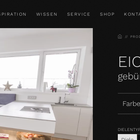
SPIRATION
WISSEN
SERVICE
SHOP
KONT
HOME
PRO
EI
gebür
Farbe
DIELENTY
Diele