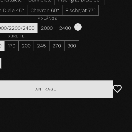
 Diele 45°
Chevron 60°
Fischgrät 77°
FIXLÄNGE
000/2200/2400
2000
2400
FIXBREITE
0
170
200
245
270
300
ANFRAGE