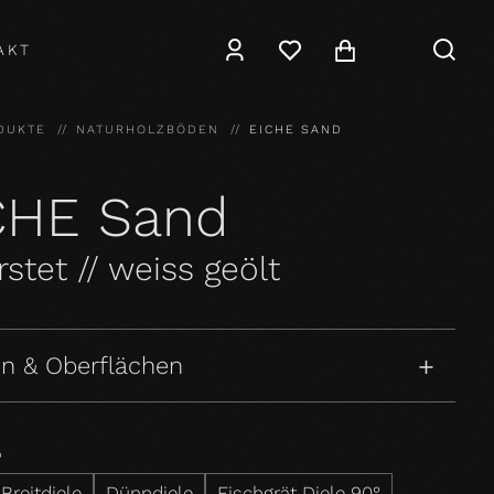
AKT
DUKTE
NATURHOLZBÖDEN
EICHE SAND
CHE Sand
stet // weiss geölt
n & Oberflächen
P
Breitdiele
Dünndiele
Fischgrät Diele 90°