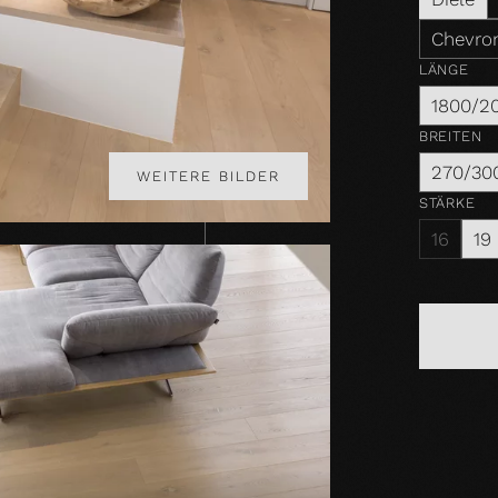
Chevron
LÄNGE
1800/2
BREITEN
270/30
WEITERE BILDER
STÄRKE
16
19