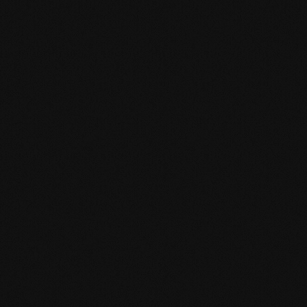
mafi Declare Label red
list free.pdf
HPD Zertifikat.pdf
EN MAS certified
green.pdf