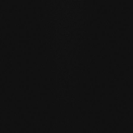
Unsere Naturholzböden sind für einen nachhaltigen,
zukunftsträchtigen Alltag geschaffen.
WASSERRESISTENZ
:
Die Dielen können größere Mengen
Wasser aufnehmen als üblich, indem sie durch die
offenporige Oberfläche einen aktiven
Feuchtigkeitsaustausch mit der Raumluft pflegen.
EIGENREGENERATION
: Durch unsere Seifenpflege
rückgefettete Böden regenerieren viele kleine
Gebrauchsspuren von selbst – einfach durch die
Feuchtpflege im Alltag.
REPARIERBAR
: anders als bei versiegelten Oberflächen
lassen sich betroffene Stellen lokal reparieren ohne die
gesamte Fläche neu behandeln zu müssen.
PASSEND ZUM GEWÄHLTEN BODEN
Zubehör