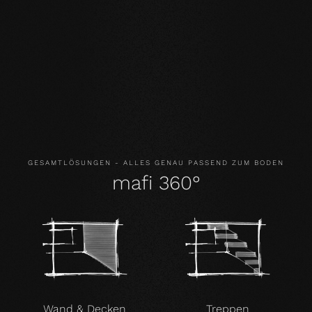
NATÜRLICHKEIT
: Optik aber vor allem Geruch und
Gefühl unsere Produkte sind unverfälscht. Mit unserer
evolutionären Oberfläche leben und laufen Sie auf
echtem Holz.
GESUNDHEIT
: Wir verzichten nicht nur auf unnötige und
vor allem unnatürliche Inhaltsstoffe. Unsere Produkte
verbessern sogar aktiv das Raumklima und wirken damit
gesundheitsfördernd.
GESAMTLÖSUNGEN - ALLES GENAU PASSEND ZUM BODEN
mafi 360°
Wand & Decken
Treppen