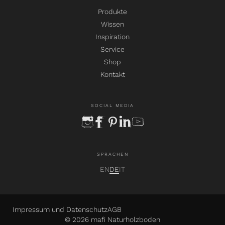
Produkte
Wissen
Inspiration
Service
Shop
Kontakt
SOCIAL MEDIA
instagram
facebook
pinterest
linkedin
youtube
SPRACHEN
EN
DE
IT
Impressum und Datenschutz
AGB
© 2026 mafi Naturholzboden