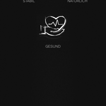
STABIL
NATÜRLICH
GESUND
KOMPROMISSLOS UND FÜR ALLE UNSERE PRODUKTE GÜLTIG
Unsere Kernwerte
STABILITÄT
: unser symmetrischer Dielenaufbau
verringert die natürliche Bewegung des Holzes enorm.
Großformatige Dielen, Verlegung auf Fußbodenheizung
oder im Badezimmer sind problemlos möglich.