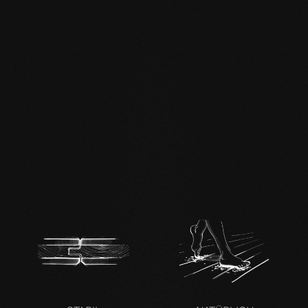
mafi Living Product
Challenge.pdf
DE FSC Zertifikat.pdf
DE mafi 360°
Infoblatt.pdf
mafi Naturholzboden
Eiche SHI-
Produktpass.pdf