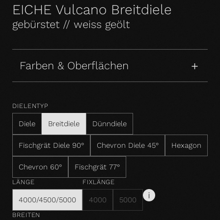
EICHE Vulcano Breitdiele
gebürstet // weiss geölt
Farben & Oberflächen
DIELENTYP
Diele
Breitdiele
Dünndiele
Fischgrät Diele 90°
Chevron Diele 45°
Hexagon
Chevron 60°
Fischgrät 77°
LÄNGE
FIXLÄNGE
4000/4500/5000
4000
5000
BREITEN