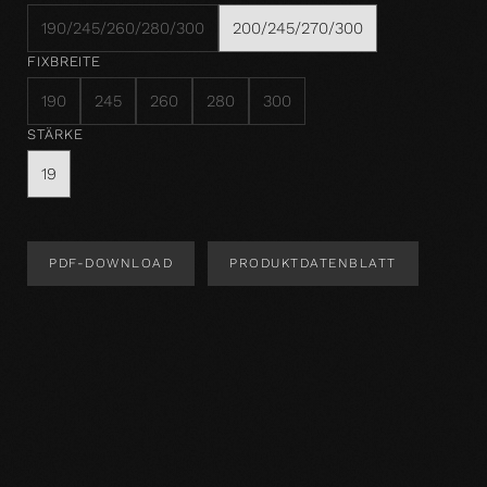
190/245/260/280/300
200/245/270/300
FIXBREITE
190
245
260
280
300
STÄRKE
19
PDF-DOWNLOAD
PRODUKTDATENBLATT
Produktdesign
Produktspezifikation