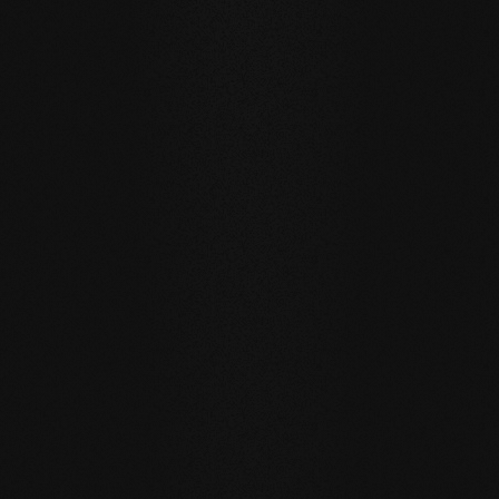
Privat
Privat
EICHE Vulcano
EICHE Vulc
LANGLEBIGKEIT UND RESISTENZ
Ein Boden für Generationen