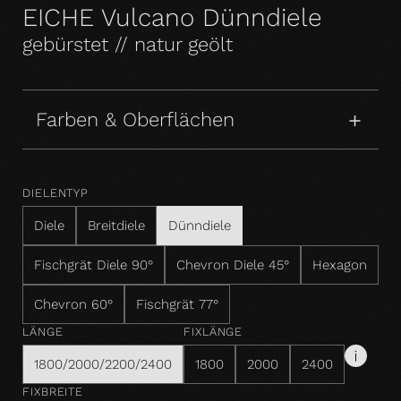
EICHE Vulcano Dünndiele
gebürstet // natur geölt
Farben & Oberflächen
DIELENTYP
Diele
Breitdiele
Dünndiele
Fischgrät Diele 90°
Chevron Diele 45°
Hexagon
Chevron 60°
Fischgrät 77°
LÄNGE
FIXLÄNGE
1800/2000/2200/2400
1800
2000
2400
FIXBREITE