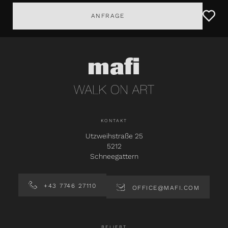
ANFRAGE
KONTAKT
Utzweihstraße 25
5212
Schneegattern
+43 7746 27110
OFFICE@MAFI.COM
BELIEBT