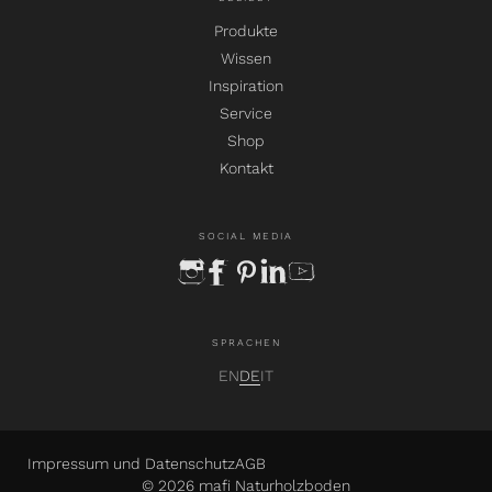
Produkte
Wissen
Inspiration
Service
Shop
Kontakt
SOCIAL MEDIA
instagram
facebook
pinterest
linkedin
youtube
SPRACHEN
EN
DE
IT
Impressum und Datenschutz
AGB
© 2026 mafi Naturholzboden