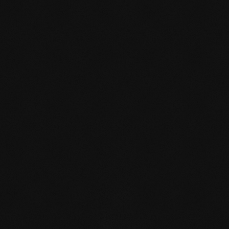
mafi Declare Label red
list free.pdf
HPD Zertifikat.pdf
EN MAS certified
green.pdf