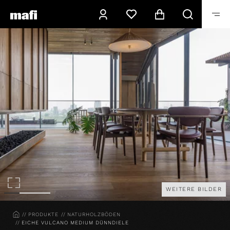
WEITERE BILDER
HOME
PRODUKTE
NATURHOLZBÖDEN
EICHE VULCANO MEDIUM DÜNNDIELE