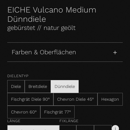
EICHE Vulcano Medium
Dünndiele
gebürstet // natur geölt
Farben & Oberflächen
DIELENTYP
Diele
Breitdiele
Dünndiele
Fischgrät Diele 90°
Chevron Diele 45°
Hexagon
Chevron 60°
Fischgrät 77°
LÄNGE
FIXLÄNGE