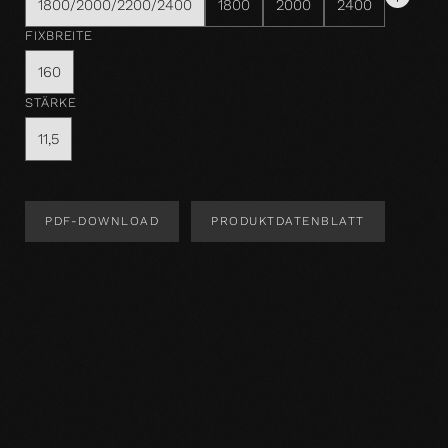
1800/2000/2200/2400
1800
2000
2400
FIXBREITE
160
STÄRKE
11,5
PDF-DOWNLOAD
PRODUKTDATENBLATT
Produktdesign
Produktspezifikation