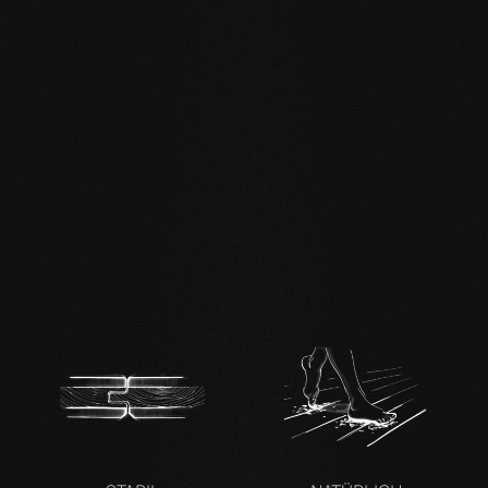
mafi Living Product
Challenge.pdf
DE FSC Zertifikat.pdf
DE mafi 360°
Infoblatt.pdf
mafi Naturholzboden
Eiche SHI-
Produktpass.pdf