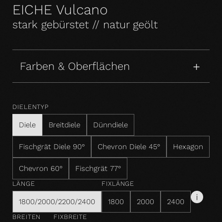
EICHE Vulcano
stark gebürstet // natur geölt
Farben & Oberflächen
DIELENTYP
Diele
Breitdiele
Dünndiele
Fischgrät Diele 90°
Chevron Diele 45°
Hexagon
Chevron 60°
Fischgrät 77°
LÄNGE
FIXLÄNGE
1800/2000/2200/2400
1800
2000
2400
BREITEN
FIXBREITE