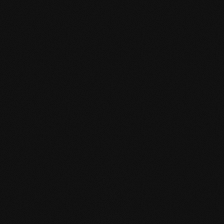
mafi Declare Label red
list free.pdf
HPD Zertifikat.pdf
EN MAS certified
green.pdf
mafi Living Product
Challenge.pdf