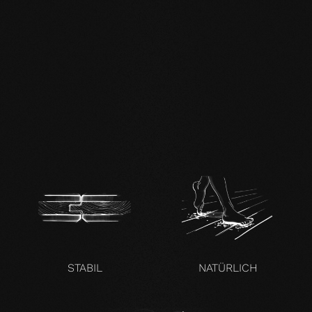
DE FSC Zertifikat.pdf
DE mafi 360°
Infoblatt.pdf
mafi Naturholzboden
Eiche SHI-
Produktpass.pdf
STABIL
NATÜRLICH