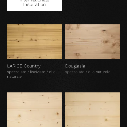
Inspiration
LARICE Country
Douglasia
spazzolato / lisciviato / olio
spazzolato / olio naturale
naturale