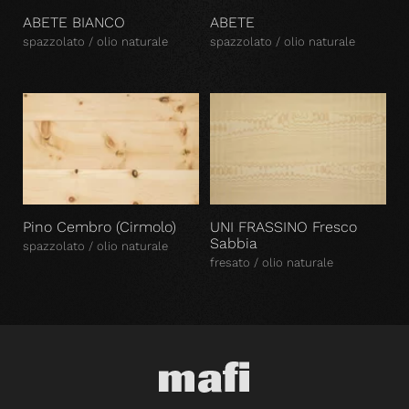
ABETE BIANCO
ABETE
spazzolato / olio naturale
spazzolato / olio naturale
Pino Cembro (Cirmolo)
UNI FRASSINO Fresco
Sabbia
spazzolato / olio naturale
fresato / olio naturale