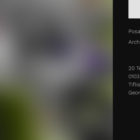
Posa
Archi
20 T
0103
Tifli
Geor