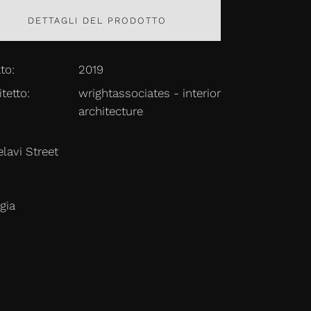
DETTAGLI DEL PRODOTTO
to:
2019
tetto:
wrightassociates - interior
architecture
elavi Street
s
gia