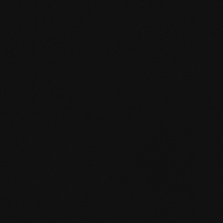
mafi Declare Label red list free.pdf
HPD Zertifikat.pdf
EN MAS certified green.pdf
mafi Living Product Challenge.pdf
IT mafi 360°.pdf