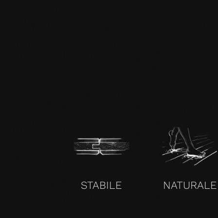
zertifikat-14352-10-1002-BEECH-
en.pdf
STABILE
NATURALE