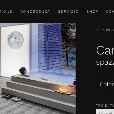
ZIONE
CONOSCENZA
SERVIZIO
SHOP
CO
HOME
PRO
Car
spazz
Colori
TIPO DI T
Listoni