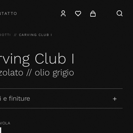
NTATTO
DOTTI
CARVING CLUB I
ving Club I
olato // olio grigio
 e finiture
AVOLA