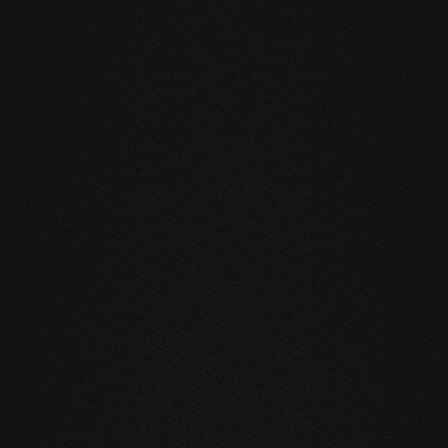
TRI PRODOTTI
ndamentali
he riduce notevolmente il movimento
l'installazione sul riscaldamento a
blemi.
rofumo e la sensazione al tatto dei
a superficie evolutiva, vivete e
nutili e soprattutto innaturali. I nostri
o e hanno quindi un effetto benefico