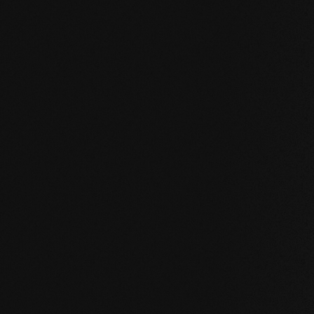
SENZA COMPROMESSI E VALIDO PER TUTTI I NOS
I nostri valori fo
STABILITÀ
: la struttura simmetrica delle dog
naturale del legno. I listoni di grande formato, 
pavimento o in bagno sono possibili senza pro
NATURALEZZA
: l'aspetto, ma soprattutto il p
nostri prodotti sono incontaminati. Con la nostr
camminate sul vero legno.
SALUTE
: non ci limitiamo a evitare ingredienti i
prodotti migliorano attivamente il clima intern
sulla salute.