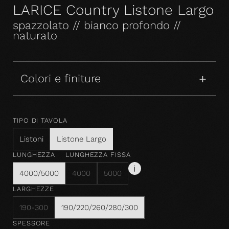
LARICE Country Listone Largo
spazzolato // bianco profondo //
naturato
Colori e finiture
TIPO DI TAVOLA
Listoni
Listone Largo
LUNGHEZZA
LUNGHEZZA FISSA
4000/5000
4000
5000
LARGHEZZE
190-300
190/220/260/280/300
SPESSORE