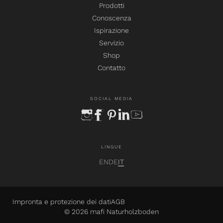
Prodotti
Conoscenza
Ispirazione
Servizio
Shop
Contatto
SOCIAL MEDIA
instagram
facebook
pinterest
linkedin
youtube
LINGUE
EN
DE
IT
Impronta e protezione dei dati
AGB
© 2026 mafi Naturholzboden