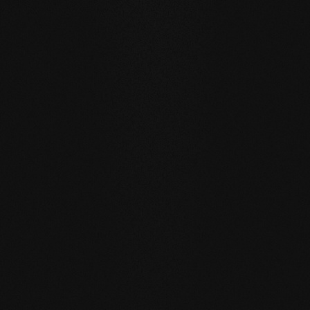
Un pavimento per generazioni
I nostri pavimenti in legno naturale sono fatti per una vita
quotidiana sostenibile e orientata al futuro.
RESISTENZA ALL'ACQUA
: grazie alla superficie a pori
aperti, le doghe possono assorbire quantità d'acqua
maggiori rispetto al solito, scambiando attivamente
l'umidità con l'aria della stanza.
RIGENERAZIONE PROPRIA
: i pavimenti reingrassati con
il nostro sapone rigenerano da soli molti piccoli segni di
usura, semplicemente idratandosi nella vita quotidiana.
RIPARABILE
: a differenza delle superfici sigillate, le aree
interessate possono essere riparate localmente senza
dover trattare nuovamente l'intera superficie.
CORRISPONDENZA CON IL PAVIMENTO SELEZIONATO
Accessori