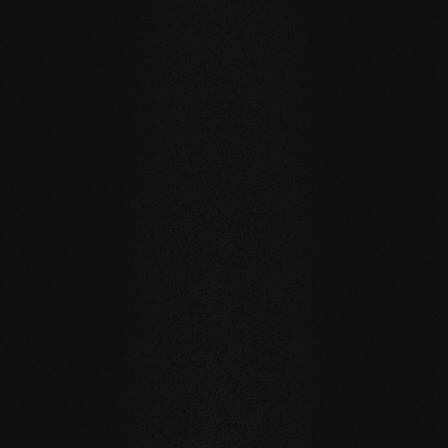
SENZA COMPROMESSI E VALIDO PER TUTTI I NOSTRI
PRODOTTI
I nostri valori fondamentali
STABILITÀ
: la struttura simmetrica delle doghe riduce
notevolmente il movimento naturale del legno. I listoni di
grande formato, l'installazione sul riscaldamento a
pavimento o in bagno sono possibili senza problemi.
NATURALEZZA
: l'aspetto, ma soprattutto il profumo e la
sensazione al tatto dei nostri prodotti sono
incontaminati. Con la nostra superficie evolutiva, vivete e
camminate sul vero legno.
SALUTE
: non ci limitiamo a evitare ingredienti inutili e
soprattutto innaturali. I nostri prodotti migliorano
attivamente il clima interno e hanno quindi un effetto
benefico sulla salute.