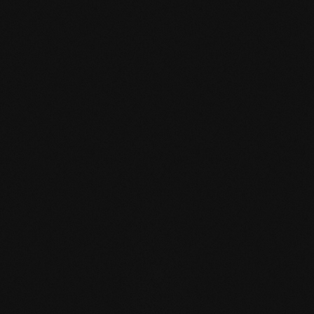
mafi Declare Label red
list free.pdf
HPD Zertifikat.pdf
EN MAS certified
green.pdf
mafi Living Product
Challenge.pdf
IT mafi 360°.pdf
zertifikat-14352-10-1004-