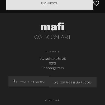
RICHIESTA
CONTATTI
Utzweihstraße 25
5212
Schneegattern
+43 7746 27110
OFFICE@MAFI.COM
POPOLARE