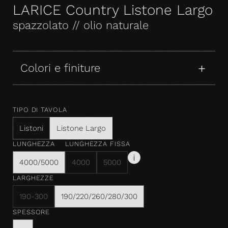
LARICE Country Listone Largo
spazzolato // olio naturale
Colori e finiture
TIPO DI TAVOLA
Listoni
Listone Largo
LUNGHEZZA
LUNGHEZZA FISSA
4000/5000
4000
5000
LARGHEZZE
190-300
190/220/260/280/300
SPESSORE