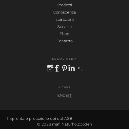
Prodotti
Conoscenza
Ispirazione
Servizio
Shop
Contatto
SOCIAL MEDIA
instagram
facebook
pinterest
linkedin
youtube
LINGUE
EN
DE
IT
Impronta e protezione dei dati
AGB
© 2026 mafi Naturholzboden