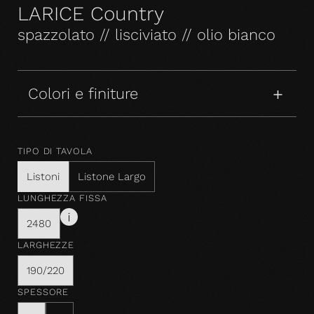
LARICE Country
spazzolato // lisciviato // olio bianco
Colori e finiture
TIPO DI TAVOLA
Listoni
Listone Largo
LUNGHEZZA FISSA
2480
LARGHEZZE
190/220
SPESSORE