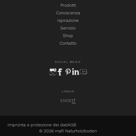
Prodotti
Conoscenza
Ispirazione
Servizio
Shop
Contatto
SOCIAL MEDIA
instagram
facebook
pinterest
linkedin
youtube
LINGUE
EN
DE
IT
Impronta e protezione dei dati
AGB
© 2026 mafi Naturholzboden