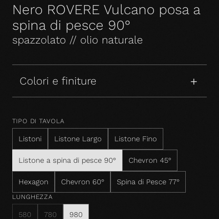
Nero ROVERE Vulcano posa a
spina di pesce 90°
spazzolato // olio naturale
Colori e finiture
TIPO DI TAVOLA
Listoni
Listone Largo
Listone Fino
Listone a spina di pesce 90°
Chevron 45°
Hexagon
Chevron 60°
Spina di Pesce 77°
LUNGHEZZA
580
780
980