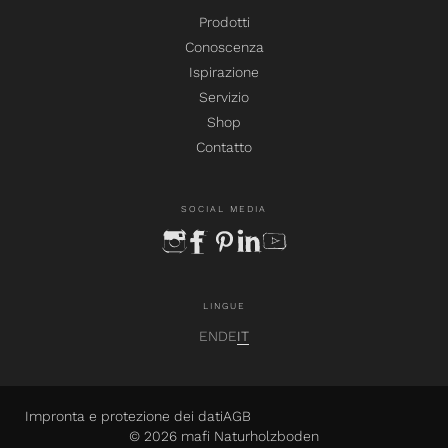
Prodotti
Conoscenza
Ispirazione
Servizio
Shop
Contatto
SOCIAL MEDIA
instagram
facebook
pinterest
linkedin
youtube
LINGUE
EN
DE
IT
Impronta e protezione dei dati
AGB
© 2026 mafi Naturholzboden