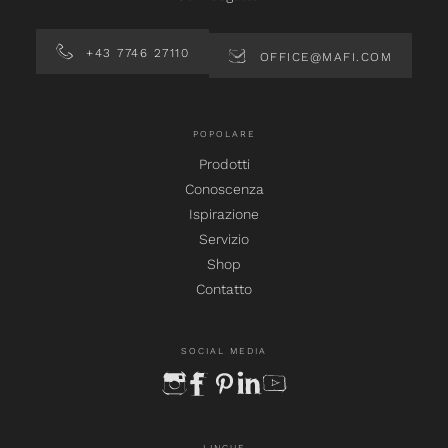
+43 7746 27110
OFFICE@MAFI.COM
POPOLARE
Prodotti
Conoscenza
Ispirazione
Servizio
Shop
Contatto
SOCIAL MEDIA
instagram
facebook
pinterest
linkedin
youtube