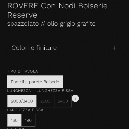
ROVERE Con Nodi Boiserie
Reserve
spazzolato // olio grigio grafite
Colori e finiture
TIPO DI TAVOLA
Panelli a parete Boiserie
LUNGHEZZA
LUNGHEZZA FISSA
2000/2400
2000
2400
LARGHEZZA FISSA
160
190