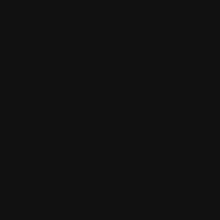
EN MAS certified green.pdf
mafi Living Product Challenge.pdf
IT FSC Statement.pdf
IT mafi 360°.pdf