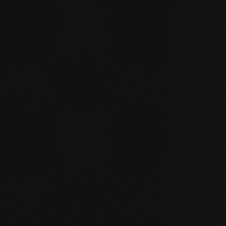
I nostri valori fo
STABILITÀ
: la struttura simmetrica delle dog
naturale del legno. I listoni di grande formato, 
pavimento o in bagno sono possibili senza pro
NATURALEZZA
: l'aspetto, ma soprattutto il p
nostri prodotti sono incontaminati. Con la nostr
camminate sul vero legno.
SALUTE
: non ci limitiamo a evitare ingredienti i
prodotti migliorano attivamente il clima intern
sulla salute.