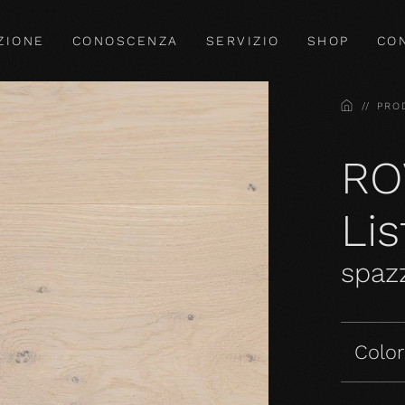
ZIONE
CONOSCENZA
SERVIZIO
SHOP
CO
HOME
PRO
RO
Li
spazz
Colori