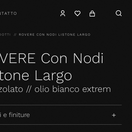
NTATTO
DOTTI
ROVERE CON NODI LISTONE LARGO
VERE Con Nodi
stone Largo
olato // olio bianco extrem
 e finiture