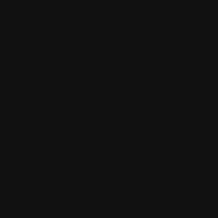
mafi Declare Label red list free.pdf
HPD Zertifikat.pdf