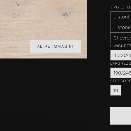
TIPO DI T
Listoni
Listone
Chevro
LUNGHEZ
ALTRE IMMAGINI
4000/4
LARGHEZ
190/24
SPESSOR
19