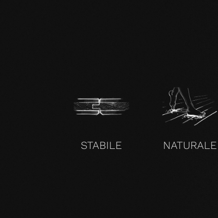
zertifikat-14352-10-1000-OAK-en.pdf
STABILE
NATURALE
SENZA COMPROMESSI E VALIDO PER TUTTI I NOS