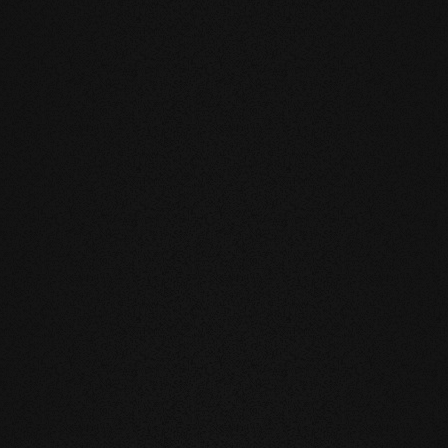
ndamentali
he riduce notevolmente il movimento
l'installazione sul riscaldamento a
blemi.
rofumo e la sensazione al tatto dei
a superficie evolutiva, vivete e
nutili e soprattutto innaturali. I nostri
o e hanno quindi un effetto benefico