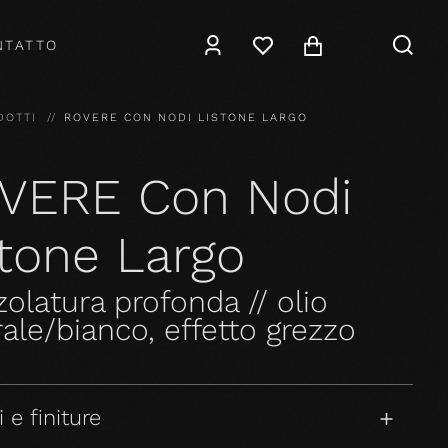
NTATTO
DOTTI
ROVERE CON NODI LISTONE LARGO
VERE Con Nodi
stone Largo
olatura profonda // olio
ale/bianco, effetto grezzo
 e finiture