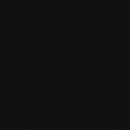
mafi Declare Label red list free.pdf
HPD Zertifikat.pdf