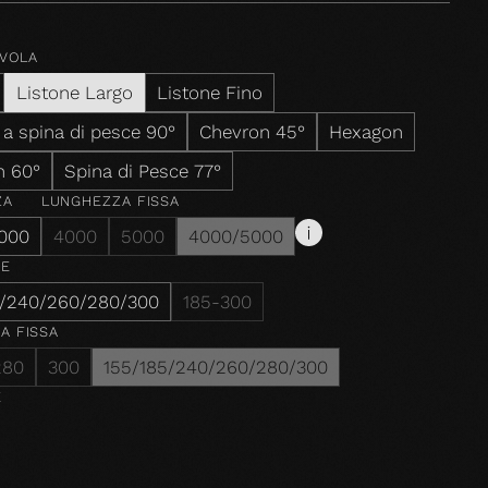
AVOLA
Listone Largo
Listone Fino
 a spina di pesce 90°
Chevron 45°
Hexagon
n 60°
Spina di Pesce 77°
ZA
LUNGHEZZA FISSA
000
4000
5000
4000/5000
ZE
5/240/260/280/300
185-300
A FISSA
280
300
155/185/240/260/280/300
E