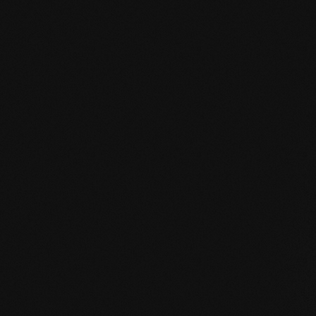
EN MAS certified green.pdf
mafi Living Product Challenge.pdf
IT FSC Statement.pdf
IT mafi 360°.pdf