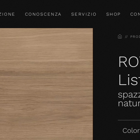
ZIONE
CONOSCENZA
SERVIZIO
SHOP
CO
HOME
PRO
RO
Li
spazz
natur
Colori