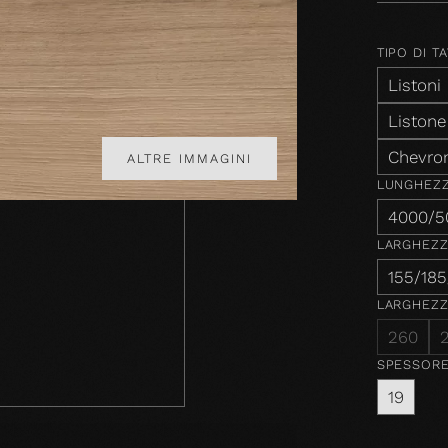
TIPO DI T
Listoni
Listone
Chevro
ALTRE IMMAGINI
LUNGHEZ
4000/5
LARGHEZ
155/18
LARGHEZZ
260
SPESSOR
19