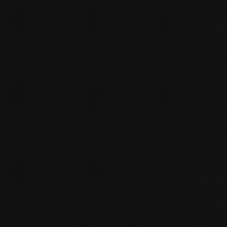
SENZA COMPROMESSI E VALIDO PER TUTTI I NOS
I nostri valori fo
STABILITÀ
: la struttura simmetrica delle dog
naturale del legno. I listoni di grande formato, 
pavimento o in bagno sono possibili senza pro
NATURALEZZA
: l'aspetto, ma soprattutto il p
nostri prodotti sono incontaminati. Con la nostr
camminate sul vero legno.
SALUTE
: non ci limitiamo a evitare ingredienti i
prodotti migliorano attivamente il clima intern
sulla salute.