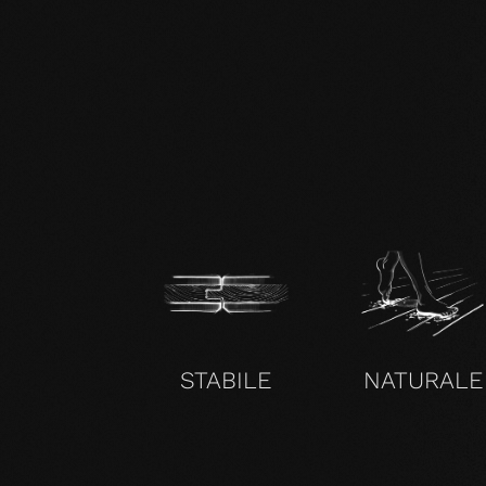
zertifikat-14352-10-1000-OAK-en.pdf
STABILE
NATURALE