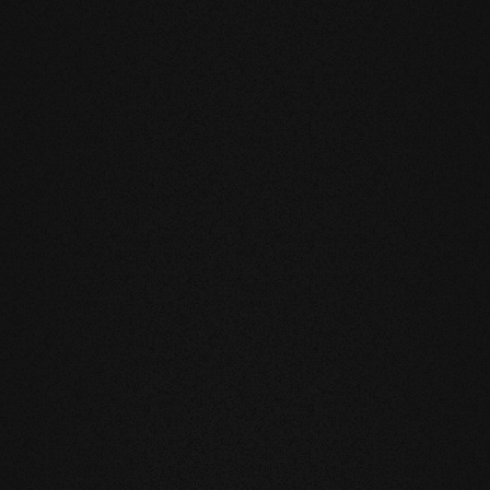
TRI PRODOTTI
ndamentali
he riduce notevolmente il movimento
l'installazione sul riscaldamento a
blemi.
rofumo e la sensazione al tatto dei
a superficie evolutiva, vivete e
nutili e soprattutto innaturali. I nostri
o e hanno quindi un effetto benefico