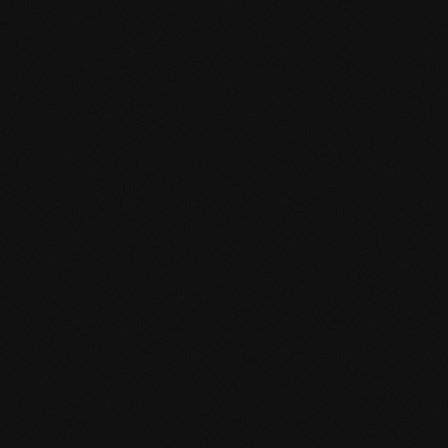
Specifiche del prodotto
mafi Declare Label red list free.pdf