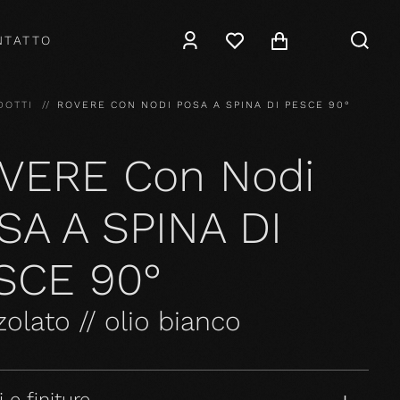
NTATTO
DOTTI
ROVERE CON NODI POSA A SPINA DI PESCE 90°
VERE Con Nodi
SA A SPINA DI
SCE 90°
olato // olio bianco
 e finiture