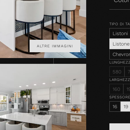
TIPO DI T
Listoni
Listone
ALTRE IMMAGINI
Chevro
LUNGHEZ
580
LARGHEZZ
160
1
SPESSOR
16
19