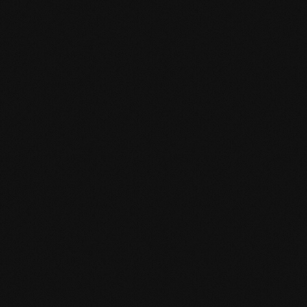
HPD Zertifikat.pdf
EN MAS certified green.pdf
mafi Living Product Challenge.pdf
IT FSC Statement.pdf
IT mafi 360°.pdf