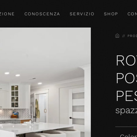
ZIONE
CONOSCENZA
SERVIZIO
SHOP
CO
HOME
PRO
RO
PO
PE
spazz
Colori