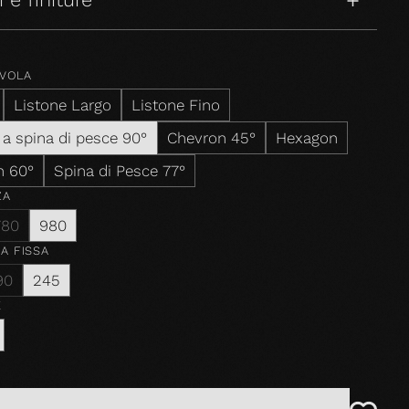
AVOLA
Listone Largo
Listone Fino
 a spina di pesce 90°
Chevron 45°
Hexagon
n 60°
Spina di Pesce 77°
ZA
780
980
A FISSA
90
245
E