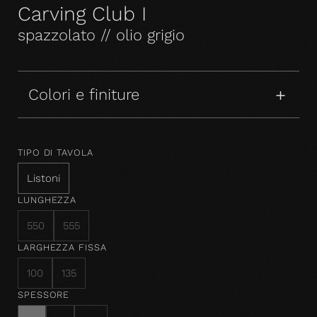
Carving Club I
spazzolato // olio grigio
Colori e finiture
TIPO DI TAVOLA
Listoni
LUNGHEZZA
550
555
LARGHEZZA FISSA
100
135
SPESSORE