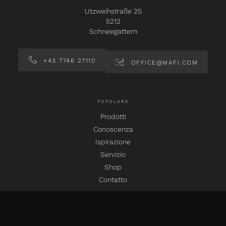
Utzweihstraße 25
5212
Schneegattern
+43 7746 27110
OFFICE@MAFI.COM
POPOLARE
Prodotti
Conoscenza
Ispirazione
Servizio
Shop
Contatto
SOCIAL MEDIA
instagram
facebook
pinterest
linkedin
youtube