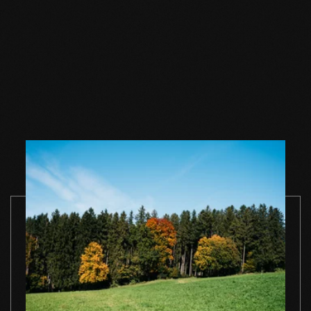
Olio per pavimenti in
Olio per pavimenti in
Sapone per
legno naturale 1 l
legno naturale 2,5 l
pavimenti in
naturale 1 l
VAI AL PRODOTTO
VAI AL PRODOTTO
VAI AL PROD