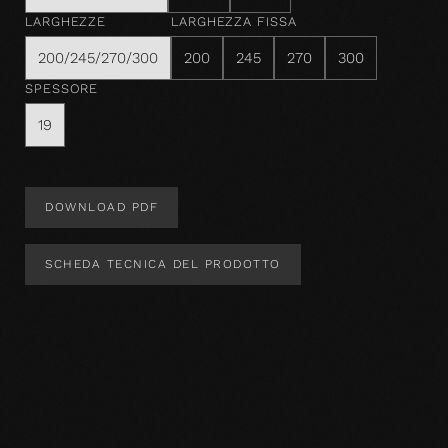
LARGHEZZE
LARGHEZZA FISSA
200/245/270/300
200
245
270
300
SPESSORE
19
DOWNLOAD PDF
SCHEDA TECNICA DEL PRODOTTO
Design del prodotto