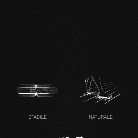
IT FSC Statement.pdf
IT mafi 360°.pdf
zertifikat-14352-10-1000-
OAK-en.pdf
STABILE
NATURALE