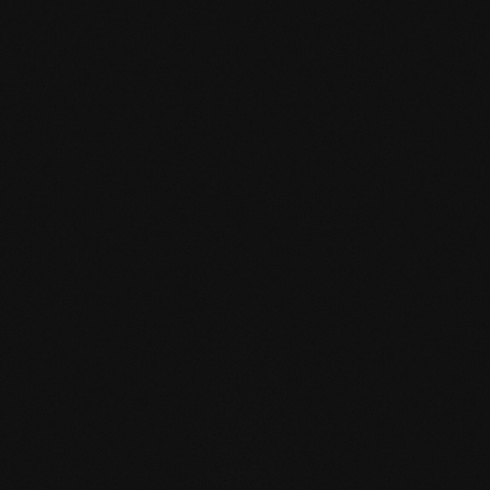
Specifiche del prodotto
mafi Declare Label red
list free.pdf
HPD Zertifikat.pdf
EN MAS certified
green.pdf
mafi Living Product
Challenge.pdf