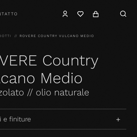
NTATTO
DOTTI
ROVERE COUNTRY VULCANO MEDIO
VERE Country
lcano Medio
olato // olio naturale
 e finiture