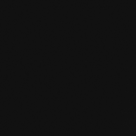
HPD Zertifikat.pdf
EN MAS certified green.pdf
mafi Living Product Challenge.pdf
IT FSC Statement.pdf
IT mafi 360°.pdf