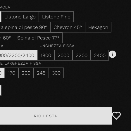
AVOLA
Listone Largo
Listone Fino
 a spina di pesce 90°
Chevron 45°
Hexagon
n 60°
Spina di Pesce 77°
ZA
LUNGHEZZA FISSA
000/2200/2400
1800
2000
2200
2400
ZE
LARGHEZZA FISSA
0
170
200
245
300
E
RICHIESTA