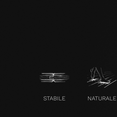
zertifikat-14352-10-1000-OAK-en.pdf
STABILE
NATURALE