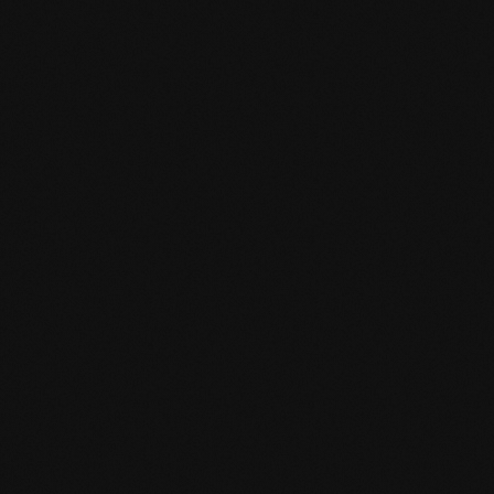
Specifiche del prodotto
mafi Declare Label red list free.pdf