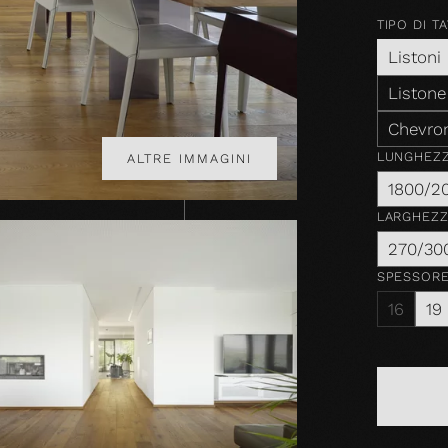
TIPO DI T
Listoni
Listone
Chevro
LUNGHEZ
ALTRE IMMAGINI
1800/2
LARGHEZ
270/30
SPESSOR
16
19