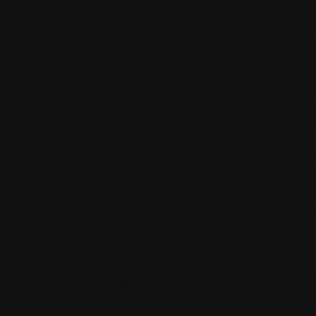
mafi Declare Label red list free.pdf
HPD Zertifikat.pdf
EN MAS certified green.pdf
mafi Living Product Challenge.pdf