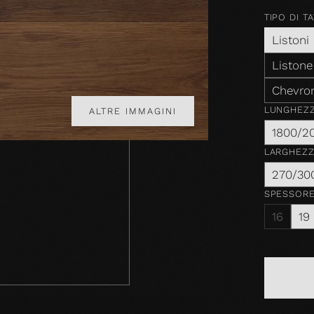
TIPO DI T
Listoni
Listone
Chevro
LUNGHEZ
ALTRE IMMAGINI
1800/2
LARGHEZ
270/30
SPESSOR
16
19