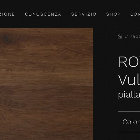
ZIONE
CONOSCENZA
SERVIZIO
SHOP
CO
HOME
PRO
RO
Vu
piall
Colori