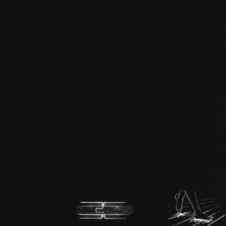
IT FSC Statement.pdf
IT mafi 360°.pdf
zertifikat-14352-10-1000-OAK-en.pdf