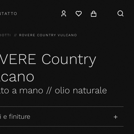
NTATTO
DOTTI
ROVERE COUNTRY VULCANO
VERE Country
lcano
ato a mano // olio naturale
 e finiture