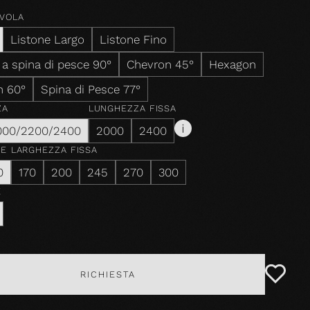
AVOLA
Listone Largo
Listone Fino
 a spina di pesce 90°
Chevron 45°
Hexagon
n 60°
Spina di Pesce 77°
ZA
LUNGHEZZA FISSA
000/2200/2400
2000
2400
ZE
LARGHEZZA FISSA
0
170
200
245
270
300
E
RICHIESTA