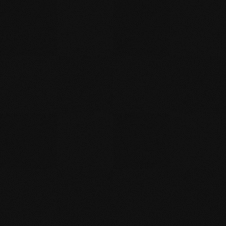
Specifiche del prodotto
mafi Declare Label red list free.pdf
HPD Zertifikat.pdf