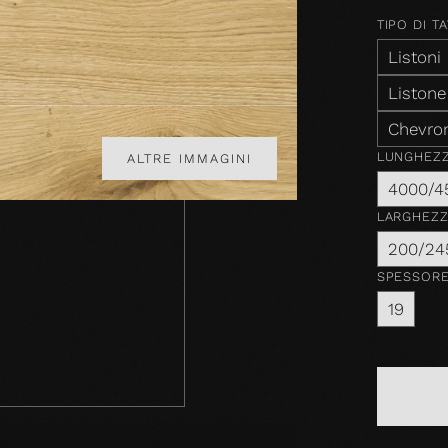
TIPO DI T
Listoni
Listone
Chevro
LUNGHEZ
ALTRE IMMAGINI
4000/4
LARGHEZ
200/24
SPESSOR
19