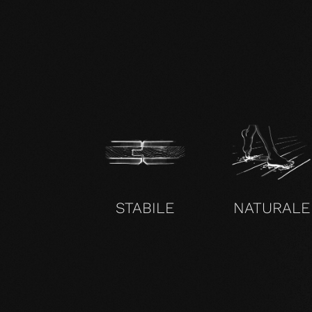
zertifikat-14352-10-1000-OAK-en.pdf
STABILE
NATURALE
SENZA COMPROMESSI E VALIDO PER TUTTI I NOS