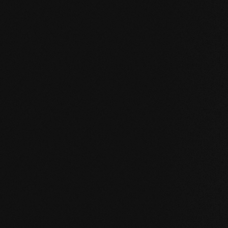
I nostri valori fo
STABILITÀ
: la struttura simmetrica delle dog
naturale del legno. I listoni di grande formato, 
pavimento o in bagno sono possibili senza pro
NATURALEZZA
: l'aspetto, ma soprattutto il p
nostri prodotti sono incontaminati. Con la nostr
camminate sul vero legno.
SALUTE
: non ci limitiamo a evitare ingredienti i
prodotti migliorano attivamente il clima intern
sulla salute.