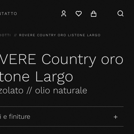
NTATTO
DOTTI
ROVERE COUNTRY ORO LISTONE LARGO
VERE Country oro
stone Largo
olato // olio naturale
 e finiture