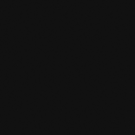
EN MAS certified green.pdf
mafi Living Product Challenge.pdf
IT FSC Statement.pdf
IT mafi 360°.pdf