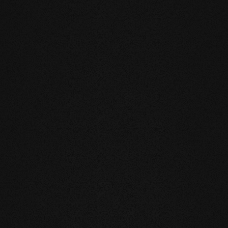
ndamentali
he riduce notevolmente il movimento
l'installazione sul riscaldamento a
blemi.
rofumo e la sensazione al tatto dei
a superficie evolutiva, vivete e
nutili e soprattutto innaturali. I nostri
o e hanno quindi un effetto benefico