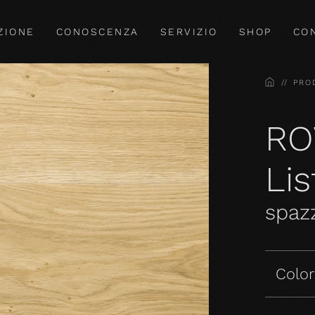
ZIONE
CONOSCENZA
SERVIZIO
SHOP
CO
HOME
PRO
RO
Li
spazz
Colori