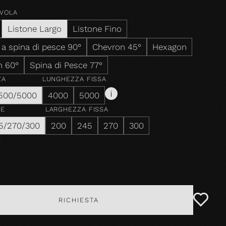
AVOLA
Listone Largo
Listone Fino
 a spina di pesce 90°
Chevron 45°
Hexagon
n 60°
Spina di Pesce 77°
ZA
LUNGHEZZA FISSA
500/5000
4000
5000
ZE
LARGHEZZA FISSA
5/270/300
200
245
270
300
E
RICHIESTA