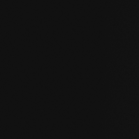
SENZA COMPROMESSI E VALIDO PER TUTTI I NOS
I nostri valori fo
STABILITÀ
: la struttura simmetrica delle dog
naturale del legno. I listoni di grande formato, 
pavimento o in bagno sono possibili senza pro
NATURALEZZA
: l'aspetto, ma soprattutto il p
nostri prodotti sono incontaminati. Con la nostr
camminate sul vero legno.
SALUTE
: non ci limitiamo a evitare ingredienti i
prodotti migliorano attivamente il clima intern
sulla salute.