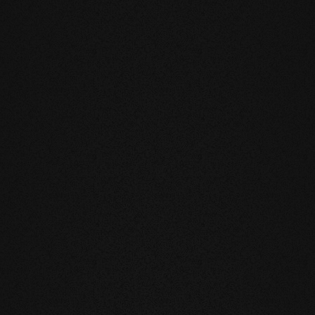
TRI PRODOTTI
ndamentali
he riduce notevolmente il movimento
l'installazione sul riscaldamento a
blemi.
rofumo e la sensazione al tatto dei
a superficie evolutiva, vivete e
nutili e soprattutto innaturali. I nostri
o e hanno quindi un effetto benefico