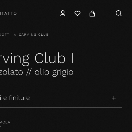
NTATTO
DOTTI
CARVING CLUB I
ving Club I
olato // olio grigio
 e finiture
AVOLA