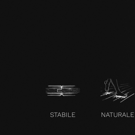
zertifikat-14352-10-1002-BEECH-
en.pdf
STABILE
NATURALE