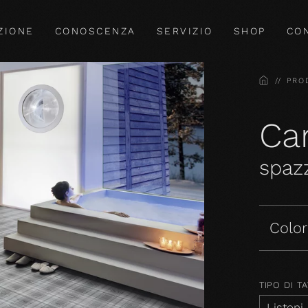
ZIONE
CONOSCENZA
SERVIZIO
SHOP
CO
HOME
PRO
Car
spazz
Colori
TIPO DI T
Listoni