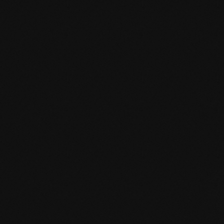
mafi Declare Label red list free.pdf
HPD Zertifikat.pdf
EN MAS certified green.pdf
mafi Living Product Challenge.pdf
IT mafi 360°.pdf