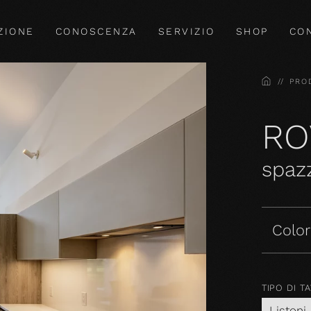
ZIONE
CONOSCENZA
SERVIZIO
SHOP
CO
HOME
PRO
RO
spazz
Colori
TIPO DI T
Listoni