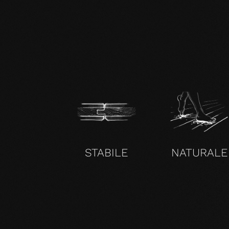
zertifikat-14352-10-1000-OAK-en.pdf
STABILE
NATURALE
SENZA COMPROMESSI E VALIDO PER TUTTI I NOS