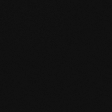
Specifiche del prodotto
mafi Declare Label red list free.pdf
HPD Zertifikat.pdf