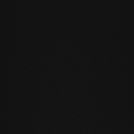
ndamentali
he riduce notevolmente il movimento
l'installazione sul riscaldamento a
blemi.
rofumo e la sensazione al tatto dei
a superficie evolutiva, vivete e
nutili e soprattutto innaturali. I nostri
o e hanno quindi un effetto benefico