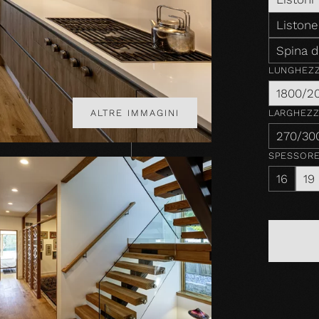
Listone
Spina d
LUNGHEZ
1800/2
LARGHEZ
ALTRE IMMAGINI
270/30
SPESSOR
16
19