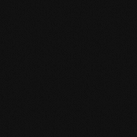
EN MAS certified green.pdf
mafi Living Product Challenge.pdf
IT FSC Statement.pdf
IT mafi 360°.pdf