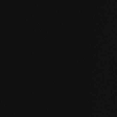
I nostri valori fo
STABILITÀ
: la struttura simmetrica delle dog
naturale del legno. I listoni di grande formato, 
pavimento o in bagno sono possibili senza pro
NATURALEZZA
: l'aspetto, ma soprattutto il p
nostri prodotti sono incontaminati. Con la nostr
camminate sul vero legno.
SALUTE
: non ci limitiamo a evitare ingredienti i
prodotti migliorano attivamente il clima intern
sulla salute.