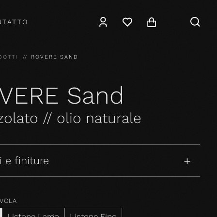
NTATTO
DOTTI
ROVERE SAND
VERE Sand
olato // olio naturale
 e finiture
AVOLA
Listone Largo
Listone Fino