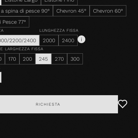
 a spina di pesce 90°
Chevron 45°
Chevron 60°
i Pesce 77°
ZA
LUNGHEZZA FISSA
000/2200/2400
2000
2400
ZE
LARGHEZZA FISSA
0
170
200
245
270
300
E
RICHIESTA