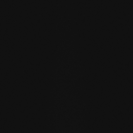
estremità.
mafi Declare Label red
list free.pdf
HPD Zertifikat.pdf
EN MAS certified
green.pdf
mafi Living Product
Challenge.pdf
IT FSC Statement.pdf
IT mafi 360°.pdf
zertifikat-14352-10-1000-
OAK-en.pdf