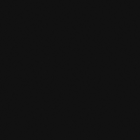
Avete un'idea?
Specifiche del prodotto
Struttura: Simmetrico a 3 strati
Smusso/Connessione: leggera bisellatura lungo i lati; incastro
maschio/femmina su tutti i lati per posa a correre.
Gradazione Listone/Listone Fino: Le tavole sono prive di nodi
e alburno, presenza di venatura. Sono possibili piccoli nodi
puntiformi e leggere fessure di assestamento.
Gradazione Listone Largo: Le tavole sono prive di alburno,
generalmente senza nodi, sono possibili specchiature, così
come nodi puntiformi e nodi occasionali sani fino a 1 cm di
diametro, nonché leggere crepe da tensione o crepe alle