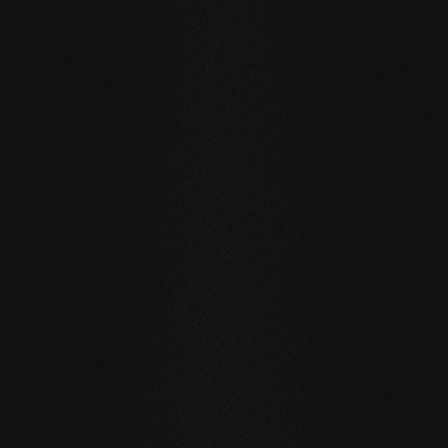
SENZA COMPROMESSI E VALIDO PER TUTTI I NOSTRI
PRODOTTI
I nostri valori fondamentali
STABILITÀ
: la struttura simmetrica delle doghe riduce
notevolmente il movimento naturale del legno. I listoni di
grande formato, l'installazione sul riscaldamento a
pavimento o in bagno sono possibili senza problemi.
NATURALEZZA
: l'aspetto, ma soprattutto il profumo e la
sensazione al tatto dei nostri prodotti sono
incontaminati. Con la nostra superficie evolutiva, vivete e
camminate sul vero legno.
SALUTE
: non ci limitiamo a evitare ingredienti inutili e
soprattutto innaturali. I nostri prodotti migliorano
attivamente il clima interno e hanno quindi un effetto
benefico sulla salute.