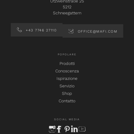
Utzweihstraße 25
5212
Schneegattern
+43 7746 27110
OFFICE@MAFI.COM
POPOLARE
Prodotti
Conoscenza
Ispirazione
Servizio
Shop
Contatto
SOCIAL MEDIA
instagram
facebook
pinterest
linkedin
youtube