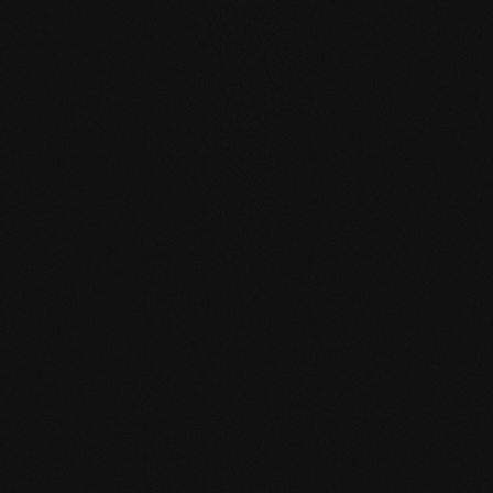
usura, semplicemente idratandosi nella vita quotidiana.
RIPARABILE
: a differenza delle superfici sigillate, le aree
interessate possono essere riparate localmente senza
dover trattare nuovamente l'intera superficie.
CORRISPONDENZA CON IL PAVIMENTO SELEZIONATO
Accessori
Olio per pavimenti in
Olio per pavimenti in
Sapone per
legno bianco 1 l
legno bianco 2,5 l
pavimenti in
bianco 1 l
VAI AL PRODOTTO
VAI AL PRODOTTO
VAI AL PROD