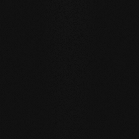
privato
ROVERE Senza Nodi Carving Chevron I
DURATA E RESISTENZA
Un pavimento per generazioni
I nostri pavimenti in legno naturale sono fatti per una vita
quotidiana sostenibile e orientata al futuro.
RESISTENZA ALL'ACQUA
: grazie alla superficie a pori
aperti, le doghe possono assorbire quantità d'acqua
maggiori rispetto al solito, scambiando attivamente
l'umidità con l'aria della stanza.
RIGENERAZIONE PROPRIA
: i pavimenti reingrassati con
il nostro sapone rigenerano da soli molti piccoli segni di