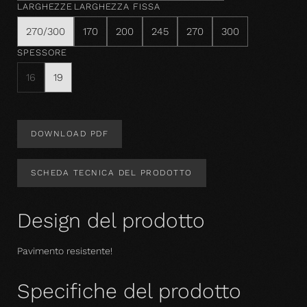
LARGHEZZE
LARGHEZZA FISSA
270/300
170
200
245
270
300
SPESSORE
16
19
DOWNLOAD PDF
SCHEDA TECNICA DEL PRODOTTO
Design del prodotto
Pavimento resistente!
Specifiche del prodotto