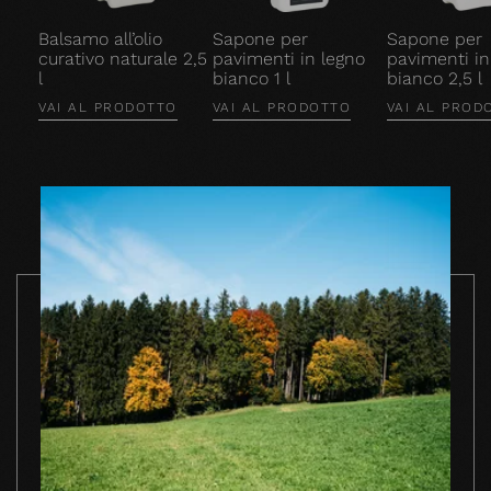
Balsamo all’olio
Sapone per
Sapone per
curativo naturale 2,5
pavimenti in legno
pavimenti in
l
bianco 1 l
bianco 2,5 l
VAI AL PRODOTTO
VAI AL PRODOTTO
VAI AL PROD