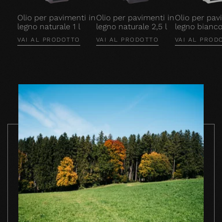
Olio per pavimenti in
Olio per pavimenti in
Olio per pav
legno naturale 1 l
legno naturale 2,5 l
legno bianco 
VAI AL PRODOTTO
VAI AL PRODOTTO
VAI AL PROD