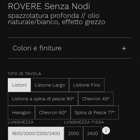
ROVERE Senza Nodi
spazzolatura profonda // olio
naturale/bianco, effetto grezzo
Colori e finiture
TIPO DI TAVOLA
Listoni
Listone Largo
Listone Fino
Listone a spina di pesce 90°
Chevron 45°
Hexagon
Chevron 60°
Spina di Pesce 77°
LUNGHEZZA
LUNGHEZZA FISSA
1800/2000/2200/2400
2000
2400