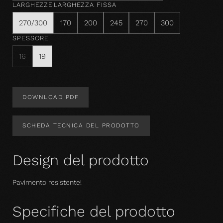
LARGHEZZE
LARGHEZZA FISSA
270/300
170
200
245
270
300
SPESSORE
16
19
DOWNLOAD PDF
SCHEDA TECNICA DEL PRODOTTO
Design del prodotto
Pavimento resistente!
Specifiche del prodotto