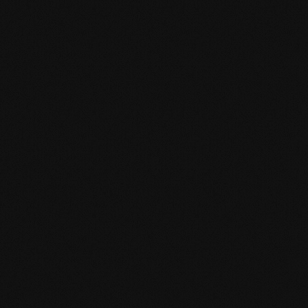
Specifiche del prodotto
mafi Declare Label red list free.pdf