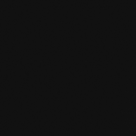
HPD Zertifikat.pdf
EN MAS certified green.pdf
mafi Living Product Challenge.pdf
IT FSC Statement.pdf