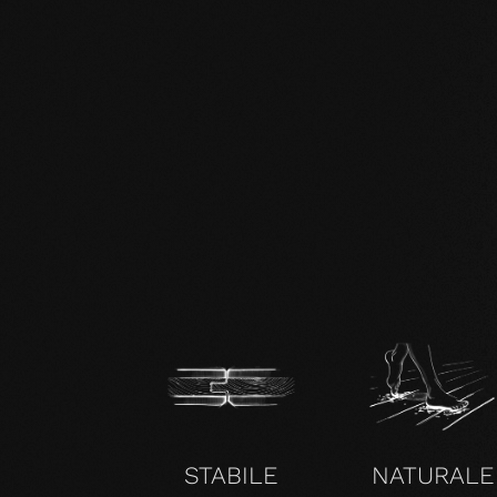
IT mafi 360°.pdf
zertifikat-14352-10-1000-OAK-en.pdf
STABILE
NATURALE