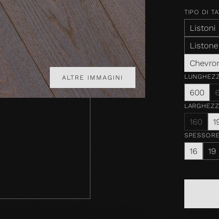
TIPO DI T
Listoni
Listone
Chevro
LUNGHEZ
ALTRE IMMAGINI
600
LARGHEZZ
160
1
SPESSOR
16
19