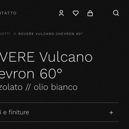
NTATTO
DOTTI
ROVERE VULCANO CHEVRON 60°
VERE Vulcano
evron 60°
olato // olio bianco
 e finiture