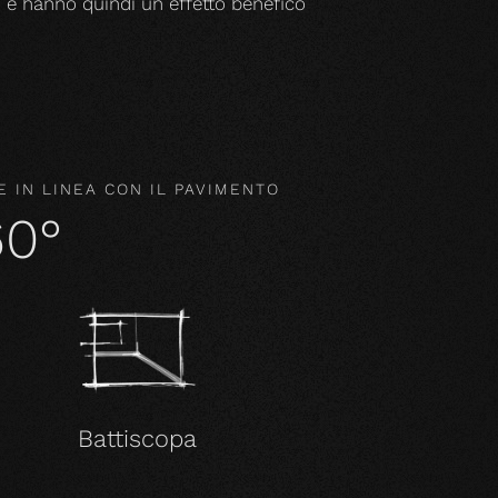
o e hanno quindi un effetto benefico
 IN LINEA CON IL PAVIMENTO
60°
Battiscopa