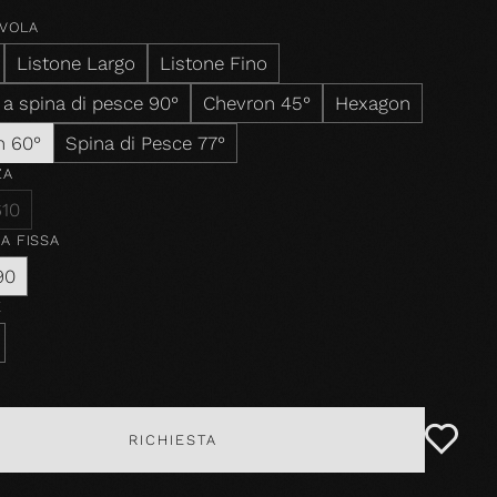
AVOLA
Listone Largo
Listone Fino
 a spina di pesce 90°
Chevron 45°
Hexagon
n 60°
Spina di Pesce 77°
ZA
610
A FISSA
90
E
RICHIESTA