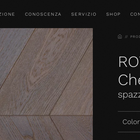
ZIONE
CONOSCENZA
SERVIZIO
SHOP
CO
HOME
PRO
RO
Ch
spazz
Colori