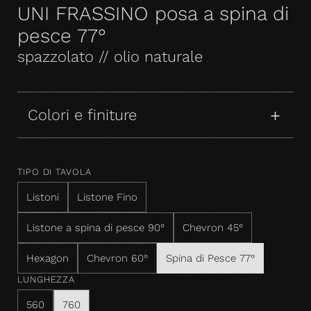
UNI FRASSINO posa a spina di
pesce 77°
spazzolato // olio naturale
Colori e finiture
TIPO DI TAVOLA
Listoni
Listone Fino
Listone a spina di pesce 90°
Chevron 45°
Hexagon
Chevron 60°
Spina di Pesce 77°
LUNGHEZZA
560
760