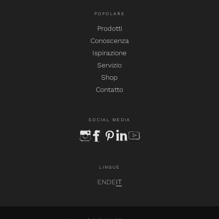
POPOLARE
Prodotti
Conoscenza
Ispirazione
Servizio
Shop
Contatto
SOCIAL MEDIA
instagram
facebook
pinterest
linkedin
youtube
LINGUE
EN
DE
IT