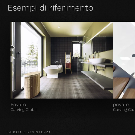
Esempi di riferimento
Privato
privato
Carving Club I
Carving Clu
DURATA E RESISTENZA