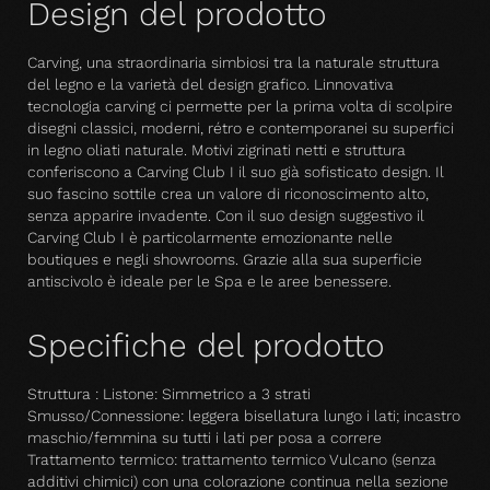
Design del prodotto
Carving, una straordinaria simbiosi tra la naturale struttura
del legno e la varietà del design grafico. Linnovativa
tecnologia carving ci permette per la prima volta di scolpire
disegni classici, moderni, rétro e contemporanei su superfici
in legno oliati naturale. Motivi zigrinati netti e struttura
conferiscono a Carving Club I il suo già sofisticato design. Il
suo fascino sottile crea un valore di riconoscimento alto,
senza apparire invadente. Con il suo design suggestivo il
Carving Club I è particolarmente emozionante nelle
boutiques e negli showrooms. Grazie alla sua superficie
antiscivolo è ideale per le Spa e le aree benessere.
Specifiche del prodotto
Struttura : Listone: Simmetrico a 3 strati
Smusso/Connessione: leggera bisellatura lungo i lati; incastro
maschio/femmina su tutti i lati per posa a correre
Trattamento termico: trattamento termico Vulcano (senza
additivi chimici) con una colorazione continua nella sezione