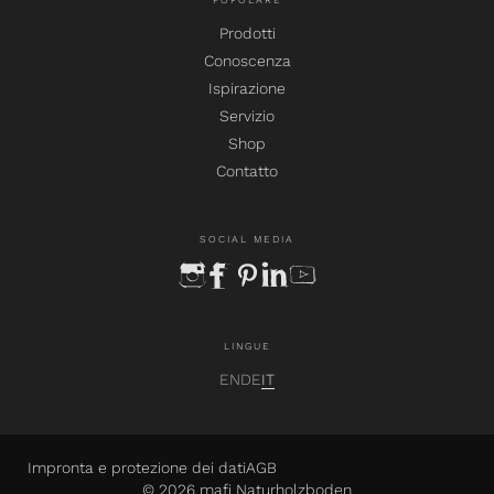
POPOLARE
Prodotti
Conoscenza
Ispirazione
Servizio
Shop
Contatto
SOCIAL MEDIA
instagram
facebook
pinterest
linkedin
youtube
LINGUE
EN
DE
IT
Impronta e protezione dei dati
AGB
© 2026 mafi Naturholzboden