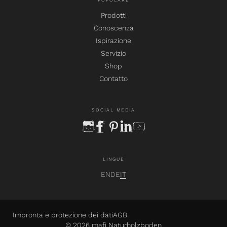
POPOLARE
Prodotti
Conoscenza
Ispirazione
Servizio
Shop
Contatto
SOCIAL MEDIA
instagram
facebook
pinterest
linkedin
youtube
LINGUE
EN
DE
IT
Impronta e protezione dei dati
AGB
© 2026 mafi Naturholzboden