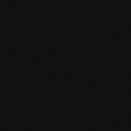
mafi Declare Label red
list free.pdf
HPD Zertifikat.pdf
EN MAS certified
green.pdf
mafi Living Product
Challenge.pdf
IT mafi 360°.pdf