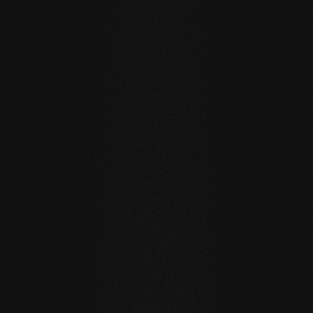
SENZA COMPROMESSI E VALIDO PER TUTTI I NOSTRI
PRODOTTI
I nostri valori fondamentali
STABILITÀ
: la struttura simmetrica delle doghe riduce
notevolmente il movimento naturale del legno. I listoni di
grande formato, l'installazione sul riscaldamento a
pavimento o in bagno sono possibili senza problemi.
NATURALEZZA
: l'aspetto, ma soprattutto il profumo e la
sensazione al tatto dei nostri prodotti sono
incontaminati. Con la nostra superficie evolutiva, vivete e
camminate sul vero legno.
SALUTE
: non ci limitiamo a evitare ingredienti inutili e
soprattutto innaturali. I nostri prodotti migliorano
attivamente il clima interno e hanno quindi un effetto
benefico sulla salute.