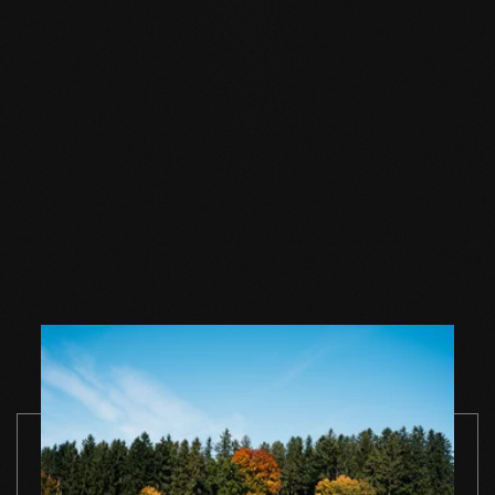
Accessori
Sapone per
Sapone per
Sapone per
pavimenti in legno
pavimenti in legno
pavimenti in
naturale 1 l
naturale 2,5 l
naturale 5 l
VAI AL PRODOTTO
VAI AL PRODOTTO
VAI AL PROD