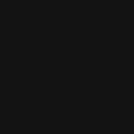
Un pavimento per generazioni
I nostri pavimenti in legno naturale sono fatti per una vita
quotidiana sostenibile e orientata al futuro.
RESISTENZA ALL'ACQUA
: grazie alla superficie a pori
aperti, le doghe possono assorbire quantità d'acqua
maggiori rispetto al solito, scambiando attivamente
l'umidità con l'aria della stanza.
RIGENERAZIONE PROPRIA
: i pavimenti reingrassati con
il nostro sapone rigenerano da soli molti piccoli segni di
usura, semplicemente idratandosi nella vita quotidiana.
RIPARABILE
: a differenza delle superfici sigillate, le aree
interessate possono essere riparate localmente senza
dover trattare nuovamente l'intera superficie.
CORRISPONDENZA CON IL PAVIMENTO SELEZIONATO