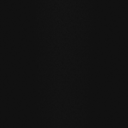
Esempi di riferimento
Privato
privato
Carving Club I
Carving Clu
DURATA E RESISTENZA