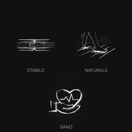
zertifikat-14352-10-1002-
BEECH-en.pdf
STABILE
NATURALE
SANO