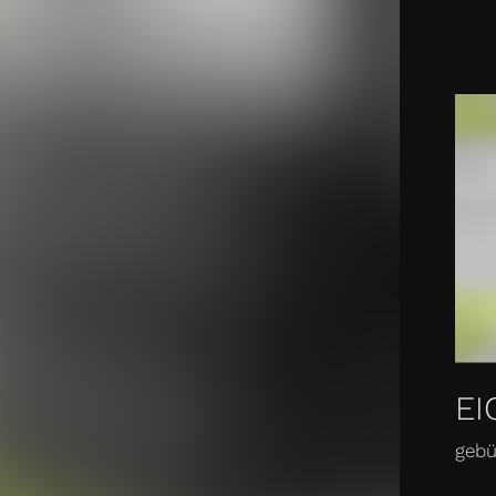
SPIRATION
WISSEN
SERVICE
SHOP
KONT
EI
gebü