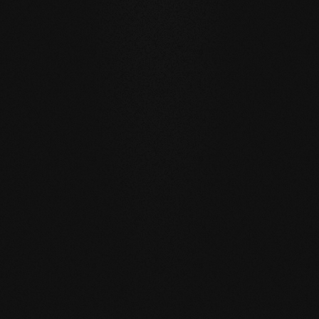
gerne zur Verfügung!
EMAIL
*
PLZ
*
LAND
*
IHRE NACHRICHT AN UNS
ABSENDEN