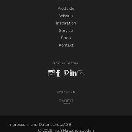
Produkte
Wissen
Inspiration
Service
Shop
Kontakt
SOCIAL MEDIA
instagram
facebook
pinterest
linkedin
youtube
SPRACHEN
EN
DE
IT
Impressum und Datenschutz
AGB
© 2026 mafi Naturholzboden