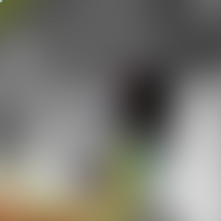
PRODUKTE
IN
KONTAKT
Utzweihstr
5212
Schneegatt
+43 