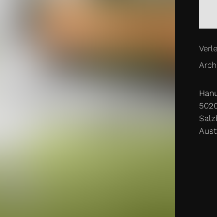
Shop
Kontakt
ICE@MAFI.COM
Verle
Archi
Hanu
502
Salz
Aust