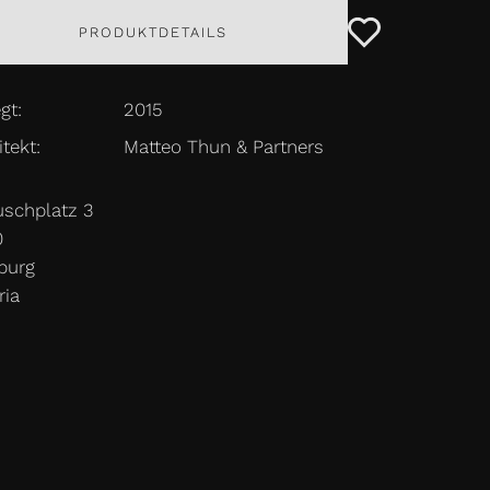
PRODUKTDETAILS
gt:
2015
tekt:
Matteo Thun & Partners
© 2026 mafi Naturholzboden
schplatz 3
0
burg
ria