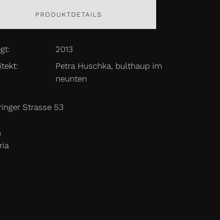
PRODUKTDETAILS
gt:
2013
tekt:
Petra Huschka, bulthaup im
neunten
inger Strasse 53
n
ria