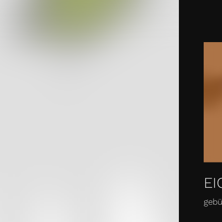
SPIRATION
WISSEN
SERVICE
SHOP
KONT
EI
gebü