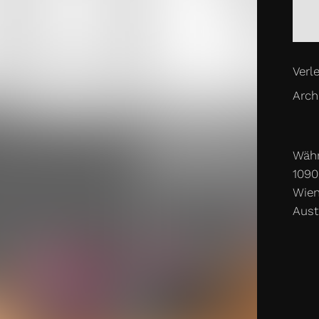
Verle
Archi
Währ
1090
Wie
Aust