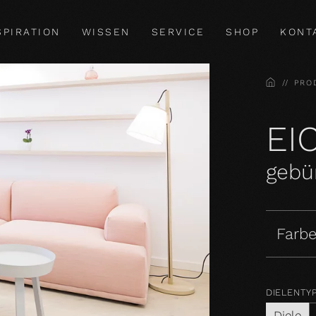
SPIRATION
WISSEN
SERVICE
SHOP
KONT
HOME
PRO
EI
gebür
Farbe
DIELENTY
Diele