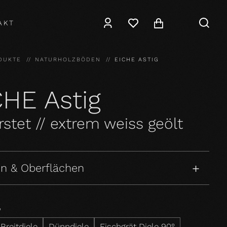
AKT
DUKTE
NATURHOLZBÖDEN
EICHE ASTIG
CHE Astig
stet // extrem weiss geölt
n & Oberflächen
P
Breitdiele
Dünndiele
Fischgrät Diele 90°