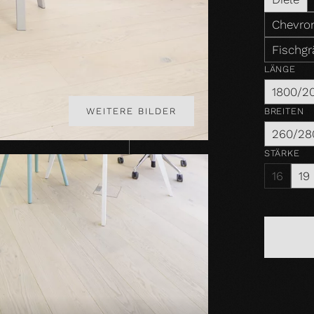
Chevron
Fischgr
LÄNGE
1800/2
BREITEN
WEITERE BILDER
260/28
STÄRKE
16
19