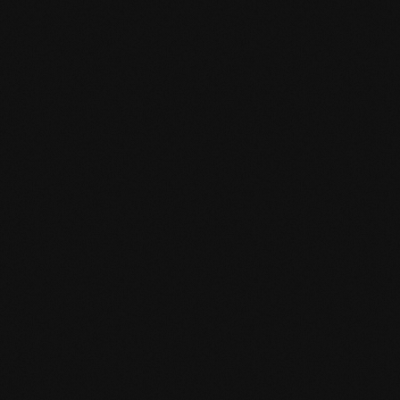
mafi Declare Label red list free.pdf
HPD Zertifikat.pdf