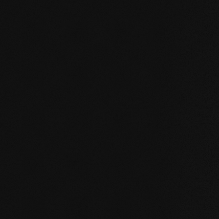
Unsere Kernwert
STABILITÄT
: unser symmetrischer Dielenaufba
des Holzes enorm. Großformatige Dielen, Ver
Badezimmer sind problemlos möglich.
NATÜRLICHKEIT
: Optik aber vor allem Geruc
unverfälscht. Mit unserer evolutionären Oberf
Holz.
GESUNDHEIT
: Wir verzichten nicht nur auf u
Inhaltsstoffe. Unsere Produkte verbessern so
damit gesundheitsfördernd.