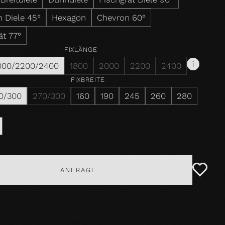
 Diele 45°
Hexagon
Chevron 60°
ät 77°
FIXLÄNGE
000/2200/2400
1800
2000
2200
2400
FIXBREITE
0/300
270/300
160
190
245
260
280
ANFRAGE