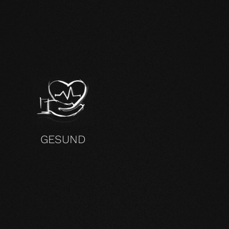
H
GESUND
KTE GÜLTIG