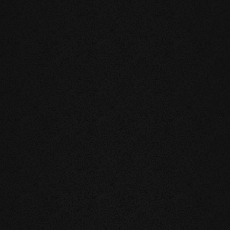
e
u verringert die natürliche Bewegung
legung auf Fußbodenheizung oder im
h und Gefühl unsere Produkte sind
läche leben und laufen Sie auf echtem
nnötige und vor allem unnatürliche
gar aktiv das Raumklima und wirken