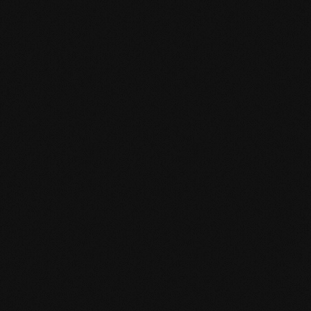
EN MAS certified green.pdf
mafi Living Product Challenge.pdf
DE FSC Zertifikat.pdf
DE mafi 360° Infoblatt.pdf
mafi Naturholzboden Eiche SHI-
Produktpass.pdf