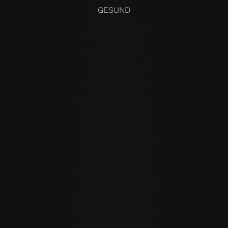
GESUND
KOMPROMISSLOS UND FÜR ALLE UNSERE PRODUKTE GÜLTIG
Unsere Kernwerte
STABILITÄT
: unser symmetrischer Dielenaufbau
verringert die natürliche Bewegung des Holzes enorm.
Großformatige Dielen, Verlegung auf Fußbodenheizung
oder im Badezimmer sind problemlos möglich.
NATÜRLICHKEIT
: Optik aber vor allem Geruch und
Gefühl unsere Produkte sind unverfälscht. Mit unserer
evolutionären Oberfläche leben und laufen Sie auf
echtem Holz.
GESUNDHEIT
: Wir verzichten nicht nur auf unnötige und
vor allem unnatürliche Inhaltsstoffe. Unsere Produkte
verbessern sogar aktiv das Raumklima und wirken damit
gesundheitsfördernd.