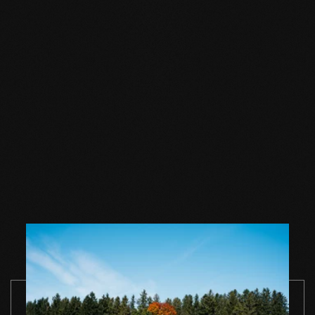
PASSEND ZUM GEWÄHLTEN BODEN
Zubehör
Holzbodenseife
Holzbodenseife
Holzbodense
natur 1,0 l
natur 2,5 l
natur 5,0 l
Einzelgebinde
Einzelgebinde
Einzelgebin
ZUM PRODUKT
ZUM PRODUKT
ZUM PRODUK