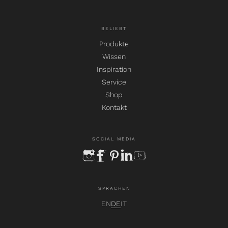
BELIEBT
Produkte
Wissen
Inspiration
Service
Shop
Kontakt
SOCIAL MEDIA
instagram
facebook
pinterest
linkedin
youtube
SPRACHEN
EN
DE
IT