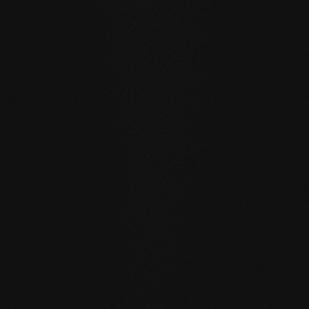
Ein Boden für Generationen
Unsere Naturholzböden sind für einen nachhaltigen,
zukunftsträchtigen Alltag geschaffen.
WASSERRESISTENZ
:
Die Dielen können größere Mengen
Wasser aufnehmen als üblich, indem sie durch die
offenporige Oberfläche einen aktiven
Feuchtigkeitsaustausch mit der Raumluft pflegen.
EIGENREGENERATION
: Durch unsere Seifenpflege
rückgefettete Böden regenerieren viele kleine
Gebrauchsspuren von selbst – einfach durch die
Feuchtpflege im Alltag.
REPARIERBAR
: anders als bei versiegelten Oberflächen
lassen sich betroffene Stellen lokal reparieren ohne die
gesamte Fläche neu behandeln zu müssen.