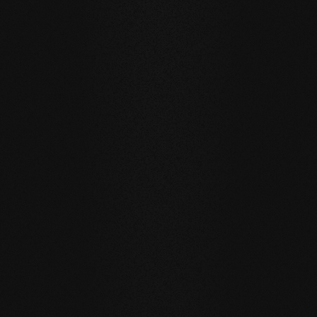
IM EINSATZ
Referenzbeispiele
Privat
Privat
Carving Club I
Carving Clu
LANGLEBIGKEIT UND RESISTENZ