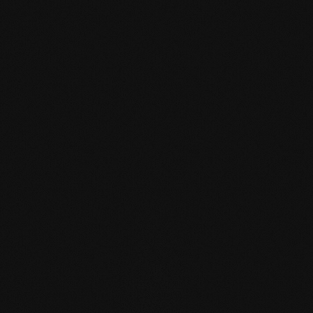
mafi Declare Label red
list free.pdf
HPD Zertifikat.pdf
EN MAS certified
green.pdf
mafi Living Product
Challenge.pdf
DE mafi 360°
Infoblatt.pdf