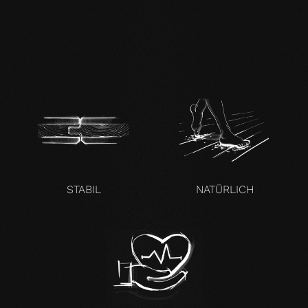
mafi Naturholzboden
Buche SHI-
Produktpass.pdf
STABIL
NATÜRLICH