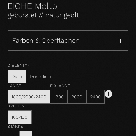
EICHE Molto
gebürstet // natur geölt
Farben & Oberflächen
DIELENTYP
Diele
Dünndiele
LÄNGE
FIXLÄNGE
1800/2000/2400
1800
2000
2400
BREITEN
100-190
STÄRKE