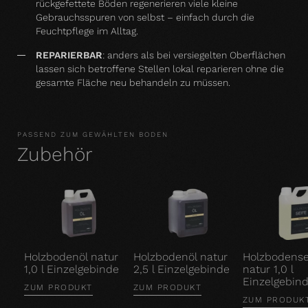
rückgefettete Böden regenerieren viele kleine
Gebrauchsspuren von selbst – einfach durch die
Feuchtpflege im Alltag.
REPARIERBAR
: anders als bei versiegelten Oberflächen
lassen sich betroffene Stellen lokal reparieren ohne die
gesamte Fläche neu behandeln zu müssen.
PASSEND ZUM GEWÄHLTEN BODEN
Zubehör
Holzbodenöl natur
Holzbodenöl natur
Holzbodense
1,0 l Einzelgebinde
2,5 l Einzelgebinde
natur 1,0 l
Einzelgebin
ZUM PRODUKT
ZUM PRODUKT
ZUM PRODUK