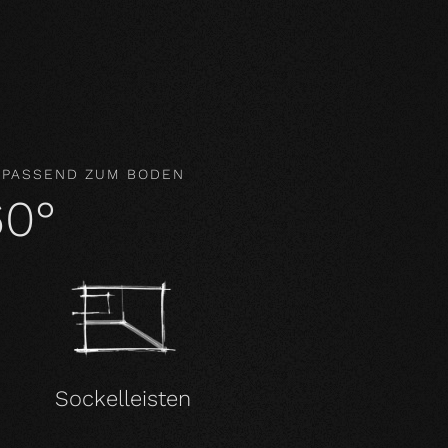
gar aktiv das Raumklima und wirken
 PASSEND ZUM BODEN
60°
Sockelleisten