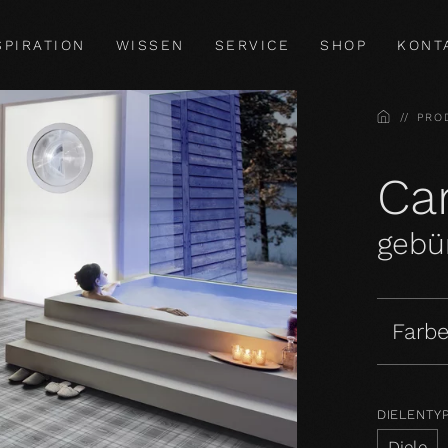
SPIRATION
WISSEN
SERVICE
SHOP
KONT
HOME
PRO
Car
gebür
Farbe
DIELENTY
Diele