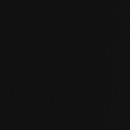
KOMPROMISSLOS UND FÜR ALLE UNSERE PRODU
Unsere Kernwert
STABILITÄT
: unser symmetrischer Dielenaufba
des Holzes enorm. Großformatige Dielen, Ver
Badezimmer sind problemlos möglich.
NATÜRLICHKEIT
: Optik aber vor allem Geruc
unverfälscht. Mit unserer evolutionären Oberf
Holz.
GESUNDHEIT
: Wir verzichten nicht nur auf u