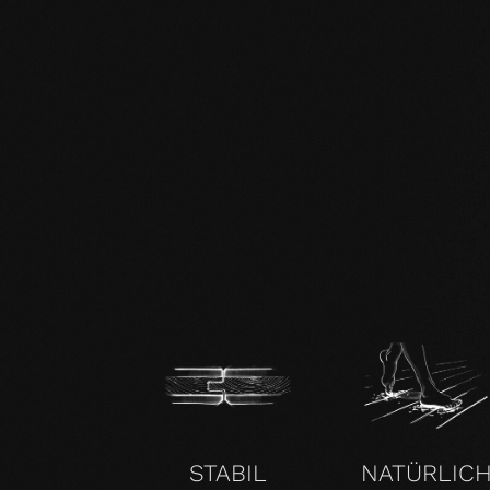
DE mafi 360° Infoblatt.pdf
mafi Naturholzboden Buche SHI-
Produktpass.pdf
STABIL
NATÜRLIC