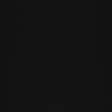
KTE GÜLTIG
e
u verringert die natürliche Bewegung
legung auf Fußbodenheizung oder im
h und Gefühl unsere Produkte sind
läche leben und laufen Sie auf echtem
nnötige und vor allem unnatürliche