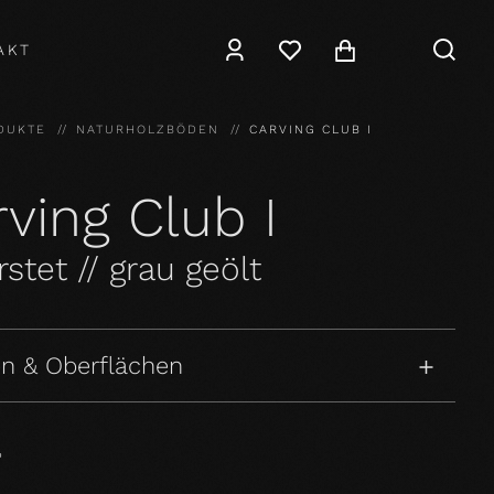
AKT
DUKTE
NATURHOLZBÖDEN
CARVING CLUB I
ving Club I
stet // grau geölt
n & Oberflächen
P