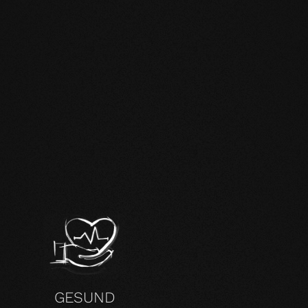
H
GESUND