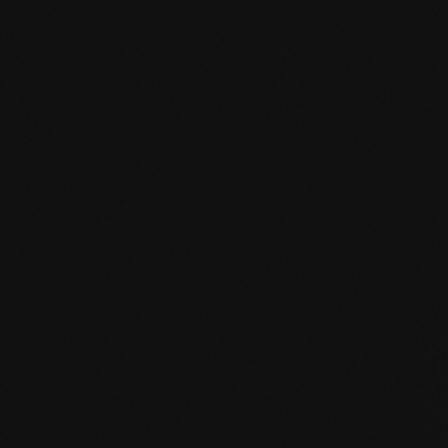
mafi Declare Label red list free.pdf
HPD Zertifikat.pdf
EN MAS certified green.pdf
mafi Living Product Challenge.pdf