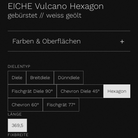
EICHE Vulcano Hexagon
gebürstet // weiss geölt
Farben & Oberflächen
DIELENTYP
Diele
Breitdiele
Dünndiele
Fischgrät Diele 90°
Chevron Diele 45°
Hexagon
Chevron 60°
Fischgrät 77°
LÄNGE
369,5
FIXBREITE