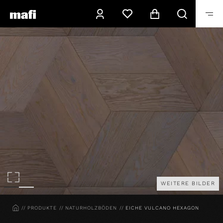
WEITERE BILDER
HOME
PRODUKTE
NATURHOLZBÖDEN
EICHE VULCANO HEXAGON