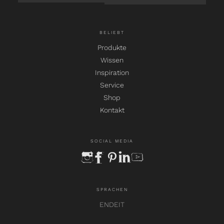
BELIEBT
Produkte
Wissen
Inspiration
Service
Shop
Kontakt
SOCIAL MEDIA
instagram
facebook
pinterest
linkedin
youtube
SPRACHEN
EN
DE
IT