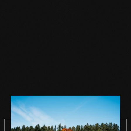
PASSEND ZUM GEWÄHLTEN BODEN
Zubehör
Holzbodenöl weiss
Holzbodenöl weiss
Holzbodense
1,0 l Einzelgebinde
2,5 l Einzelgebinde
weiss 1,0 l
Einzelgebin
ZUM PRODUKT
ZUM PRODUKT
ZUM PRODUK