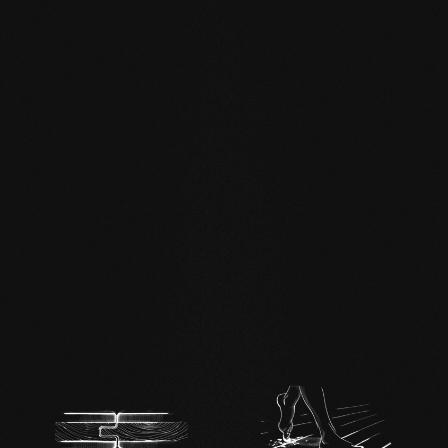
EN MAS certified
green.pdf
mafi Living Product
Challenge.pdf
DE FSC Zertifikat.pdf
DE mafi 360°
Infoblatt.pdf
mafi Naturholzboden
Eiche SHI-
Produktpass.pdf