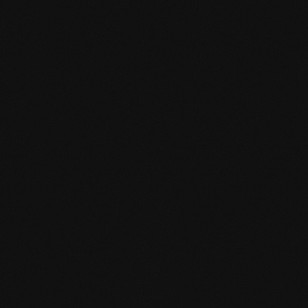
Produktspezifikation
mafi Declare Label red
list free.pdf
HPD Zertifikat.pdf