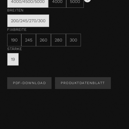
4000/4500/5000
4000
5000
BREITEN
200/245/270/300
FIXBREITE
190
245
260
280
300
STÄRKE
19
PDF-DOWNLOAD
PRODUKTDATENBLATT
Produktdesign